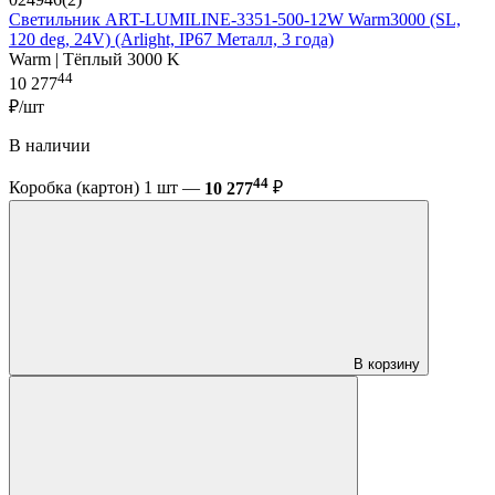
Светильник ART-LUMILINE-3351-500-12W Warm3000 (SL,
120 deg, 24V) (Arlight, IP67 Металл, 3 года)
Warm | Тёплый 3000 K
44
10 277
₽/шт
В наличии
44
Коробка (картон) 1 шт —
10 277
₽
В корзину