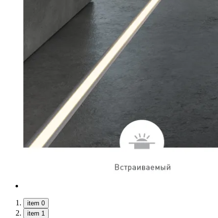
item 0
item 1