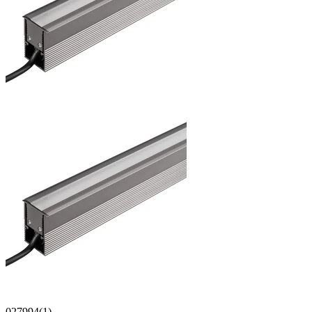
027994(1)