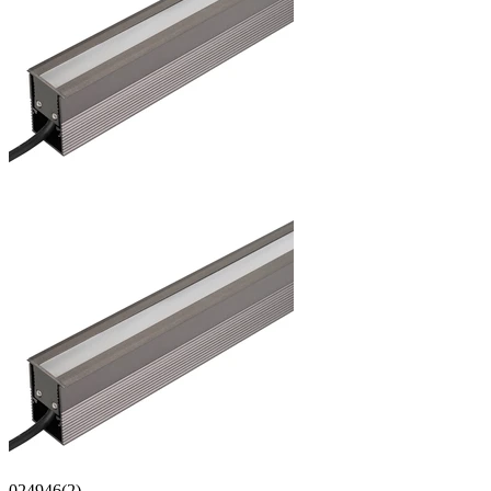
024946(2)