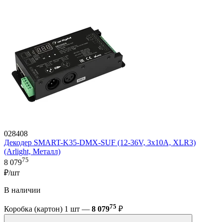
028408
Декодер SMART-K35-DMX-SUF (12-36V, 3x10A, XLR3)
(Arlight, Металл)
75
8 079
₽/шт
В наличии
75
Коробка (картон) 1 шт —
8 079
₽