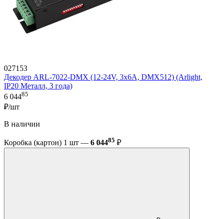
027153
Декодер ARL-7022-DMX (12-24V, 3x6A, DMX512) (Arlight,
IP20 Металл, 3 года)
85
6 044
₽/шт
В наличии
85
Коробка (картон) 1 шт —
6 044
₽