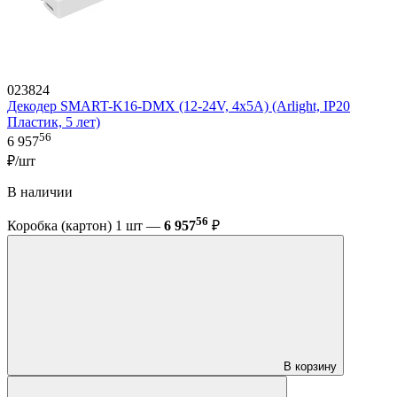
023824
Декодер SMART-K16-DMX (12-24V, 4x5A) (Arlight, IP20
Пластик, 5 лет)
56
6 957
₽/шт
В наличии
56
Коробка (картон) 1 шт —
6 957
₽
В корзину