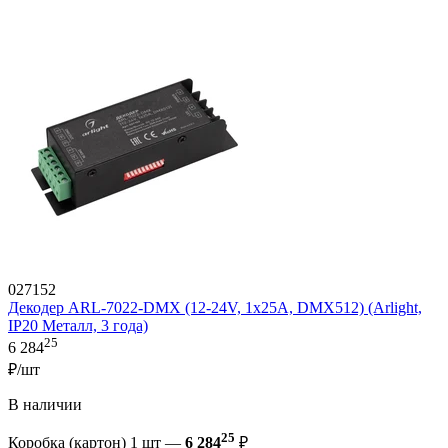
027152
Декодер ARL-7022-DMX (12-24V, 1x25A, DMX512) (Arlight,
IP20 Металл, 3 года)
25
6 284
₽/шт
В наличии
25
Коробка (картон) 1 шт —
6 284
₽