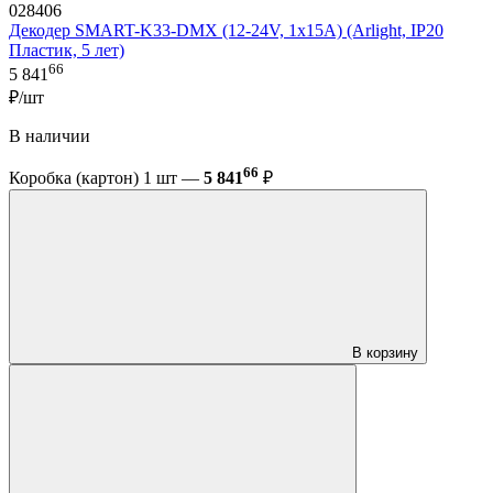
028406
Декодер SMART-K33-DMX (12-24V, 1x15A) (Arlight, IP20
Пластик, 5 лет)
66
5 841
₽/шт
В наличии
66
Коробка (картон) 1 шт —
5 841
₽
В корзину