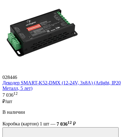
028446
Декодер SMART-K52-DMX (12-24V, 3x8A) (Arlight, IP20
Металл, 5 лет)
12
7 036
₽/шт
В наличии
12
Коробка (картон) 1 шт —
7 036
₽