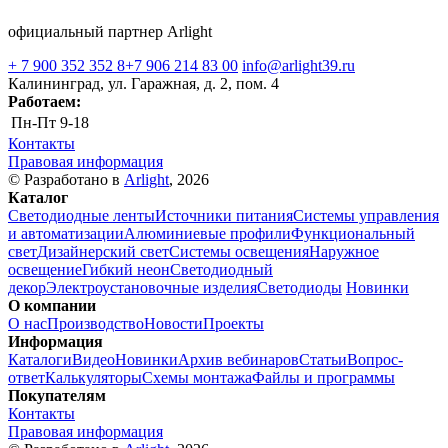
официальный партнер Arlight
+ 7 900 352 352 8
+7 906 214 83 00
info@arlight39.ru
Калининград, ул. Гаражная, д. 2, пом. 4
Работаем:
Пн-Пт
9-18
Контакты
Правовая информация
© Разработано в
Arlight
, 2026
Каталог
Светодиодные ленты
Источники питания
Системы управления
и автоматизации
Алюминиевые профили
Функциональный
свет
Дизайнерский свет
Системы освещения
Наружное
освещение
Гибкий неон
Светодиодный
декор
Электроустановочные изделия
Светодиоды
Новинки
О компании
О нас
Производство
Новости
Проекты
Информация
Каталоги
Видео
Новинки
Архив вебинаров
Статьи
Вопрос-
ответ
Калькуляторы
Схемы монтажа
Файлы и программы
Покупателям
Контакты
Правовая информация