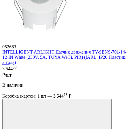
052663
INTELLIGENT ARLIGHT Датчик движения TY-SENS-701-14-
12-IN White (230V, 5A, TUYA Wi-Fi, PIR) (IARL, IP20 Пластик,
2 года)
63
3 544
₽/шт
В наличии
63
Коробка (картон) 1 шт —
3 544
₽