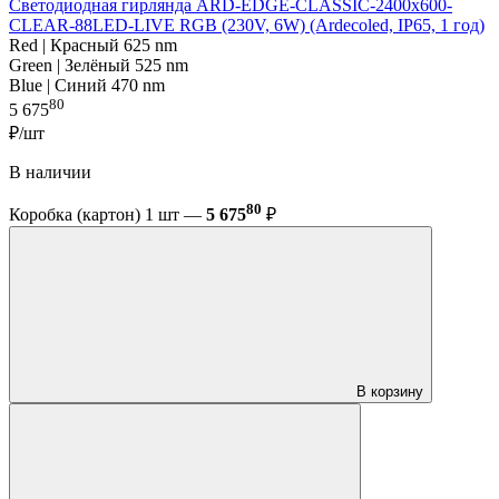
Светодиодная гирлянда ARD-EDGE-CLASSIC-2400x600-
CLEAR-88LED-LIVE RGB (230V, 6W) (Ardecoled, IP65, 1 год)
Red | Красный 625 nm
Green | Зелёный 525 nm
Blue | Синий 470 nm
80
5 675
₽/шт
В наличии
80
Коробка (картон) 1 шт —
5 675
₽
В корзину