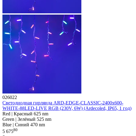
026022
Светодиодная гирлянда ARD-EDGE-CLASSIC-2400x600-
WHITE-88LED-LIVE RGB (230V, 6W) (Ardecoled, IP65, 1 год)
Red | Красный 625 nm
Green | Зелёный 525 nm
Blue | Синий 470 nm
80
5 675