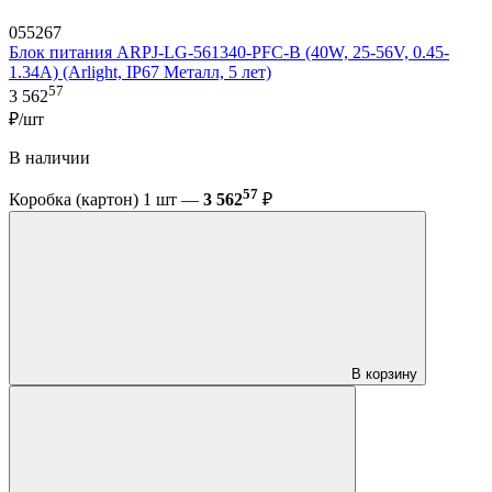
055267
Блок питания ARPJ-LG-561340-PFC-B (40W, 25-56V, 0.45-
1.34A) (Arlight, IP67 Металл, 5 лет)
57
3 562
₽/шт
В наличии
57
Коробка (картон) 1 шт —
3 562
₽
В корзину