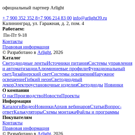
официальный партнер Arlight
+ 7 900 352 352 8
+7 906 214 83 00
info@arlight39.ru
Калининград, ул. Гаражная, д. 2, пом. 4
Работаем:
Пн-Пт
9-18
Контакты
Правовая информация
© Разработано в
Arlight
, 2026
Каталог
Светодиодные ленты
Источники питания
Системы управления
и автоматизации
Алюминиевые профили
Функциональный
свет
Дизайнерский свет
Системы освещения
Наружное
освещение
Гибкий неон
Светодиодный
декор
Электроустановочные изделия
Светодиоды
Новинки
О компании
О нас
Производство
Новости
Проекты
Информация
Каталоги
Видео
Новинки
Архив вебинаров
Статьи
Вопрос-
ответ
Калькуляторы
Схемы монтажа
Файлы и программы
Покупателям
Контакты
Правовая информация
© Разработано в
Arlight
, 2026