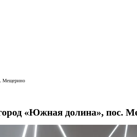
с. Мещерино
город «Южная долина», пос. 