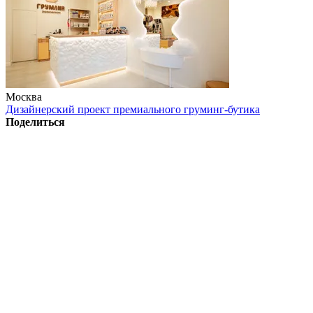
Москва
Дизайнерский проект премиального груминг-бутика
Поделиться