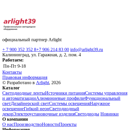
официальный партнер Arlight
+ 7 900 352 352 8
+7 906 214 83 00
info@arlight39.ru
Калининград, ул. Гаражная, д. 2, пом. 4
Работаем:
Пн-Пт
9-18
Контакты
Правовая информация
© Разработано в
Arlight
, 2026
Каталог
Светодиодные ленты
Источники питания
Системы управления
и автоматизации
Алюминиевые профили
Функциональный
свет
Дизайнерский свет
Системы освещения
Наружное
освещение
Гибкий неон
Светодиодный
декор
Электроустановочные изделия
Светодиоды
Новинки
О компании
О нас
Производство
Новости
Проекты
Информация