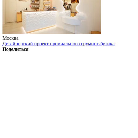
Москва
Дизайнерский проект премиального груминг-бутика
Поделиться