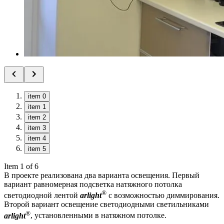
item 0
item 1
item 2
item 3
item 4
item 5
Item 1 of 6
В проекте реализована два варианта освещения. Первый
вариант равномерная подсветка натяжного потолка
®
светодиодной лентой
arlight
с возможностью диммирования.
Второй вариант освещение светодиодными светильниками
®
arlight
, установленными в натяжном потолке.