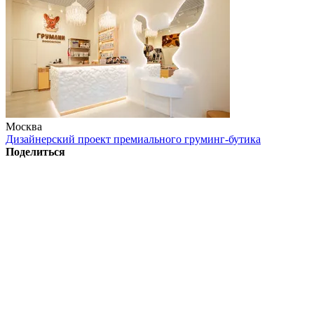
Москва
Дизайнерский проект премиального груминг-бутика
Поделиться