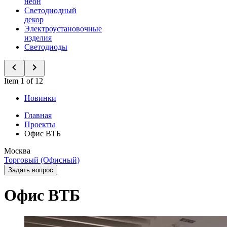
неон
Светодиодный
декор
Электроустановочные
изделия
Светодиоды
Item 1 of 12
Новинки
Главная
Проекты
Офис ВТБ
Москва
Торговый (Офисный)
Задать вопрос
Офис ВТБ