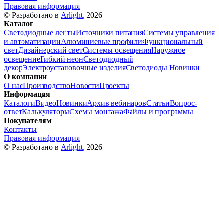
Правовая информация
© Разработано в
Arlight
, 2026
Каталог
Светодиодные ленты
Источники питания
Системы управления
и автоматизации
Алюминиевые профили
Функциональный
свет
Дизайнерский свет
Системы освещения
Наружное
освещение
Гибкий неон
Светодиодный
декор
Электроустановочные изделия
Светодиоды
Новинки
О компании
О нас
Производство
Новости
Проекты
Информация
Каталоги
Видео
Новинки
Архив вебинаров
Статьи
Вопрос-
ответ
Калькуляторы
Схемы монтажа
Файлы и программы
Покупателям
Контакты
Правовая информация
© Разработано в
Arlight
, 2026