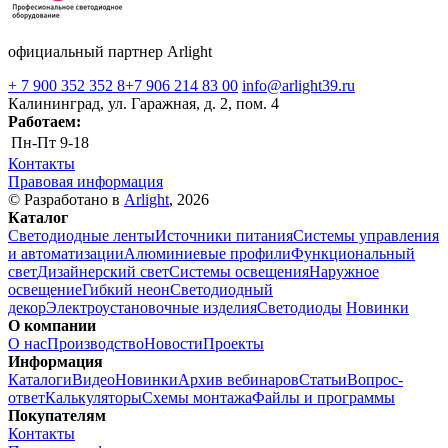
официальный партнер Arlight
+ 7 900 352 352 8
+7 906 214 83 00
info@arlight39.ru
Калининград, ул. Гаражная, д. 2, пом. 4
Работаем:
Пн-Пт
9-18
Контакты
Правовая информация
© Разработано в
Arlight
, 2026
Каталог
Светодиодные ленты
Источники питания
Системы управления
и автоматизации
Алюминиевые профили
Функциональный
свет
Дизайнерский свет
Системы освещения
Наружное
освещение
Гибкий неон
Светодиодный
декор
Электроустановочные изделия
Светодиоды
Новинки
О компании
О нас
Производство
Новости
Проекты
Информация
Каталоги
Видео
Новинки
Архив вебинаров
Статьи
Вопрос-
ответ
Калькуляторы
Схемы монтажа
Файлы и программы
Покупателям
Контакты