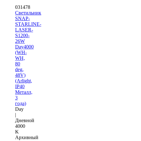
031478
Светильник
SNAP-
STARLINE-
LASER-
S1200-
26W
Day4000
(WH-
WH,
80
deg,
48V)
(Arlight,
IP40
Металл,
3
года)
Day
|
Дневной
4000
K
Архивный