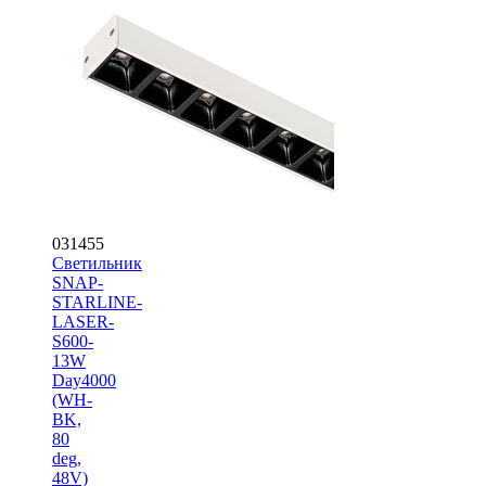
031455
Светильник
SNAP-
STARLINE-
LASER-
S600-
13W
Day4000
(WH-
BK,
80
deg,
48V)