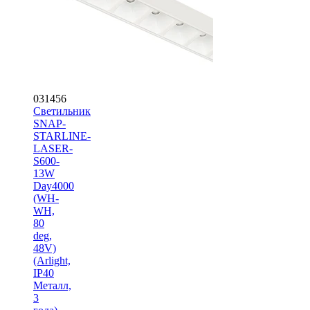
031456
Светильник
SNAP-
STARLINE-
LASER-
S600-
13W
Day4000
(WH-
WH,
80
deg,
48V)
(Arlight,
IP40
Металл,
3