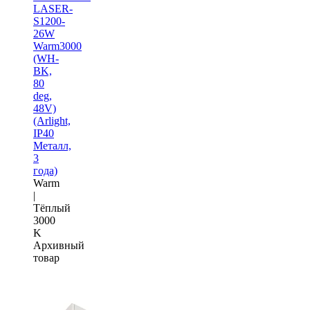
LASER-
S1200-
26W
Warm3000
(WH-
BK,
80
deg,
48V)
(Arlight,
IP40
Металл,
3
года)
Warm
|
Тёплый
3000
K
Архивный
товар