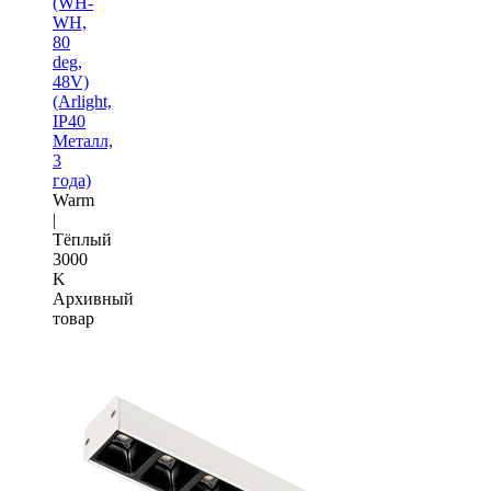
(WH-
WH,
80
deg,
48V)
(Arlight,
IP40
Металл,
3
года)
Warm
|
Тёплый
3000
K
Архивный
товар