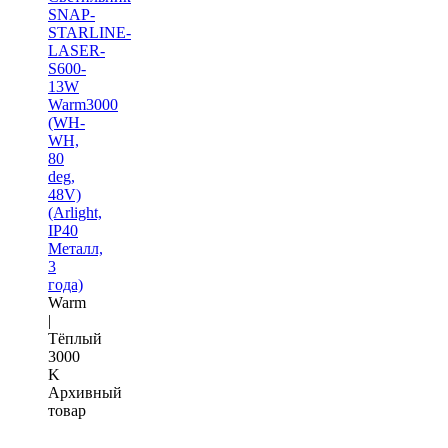
SNAP-
STARLINE-
LASER-
S600-
13W
Warm3000
(WH-
WH,
80
deg,
48V)
(Arlight,
IP40
Металл,
3
года)
Warm
|
Тёплый
3000
K
Архивный
товар