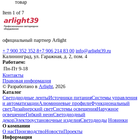
товар
Item 1 of 7
официальный партнер Arlight
+ 7 900 352 352 8
+7 906 214 83 00
info@arlight39.ru
Калининград, ул. Гаражная, д. 2, пом. 4
Работаем:
Пн-Пт
9-18
Контакты
Правовая информация
© Разработано в
Arlight
, 2026
Каталог
Светодиодные ленты
Источники питания
Системы управления
и автоматизации
Алюминиевые профили
Функциональный
свет
Дизайнерский свет
Системы освещения
Наружное
освещение
Гибкий неон
Светодиодный
декор
Электроустановочные изделия
Светодиоды
Новинки
О компании
О нас
Производство
Новости
Проекты
Информация