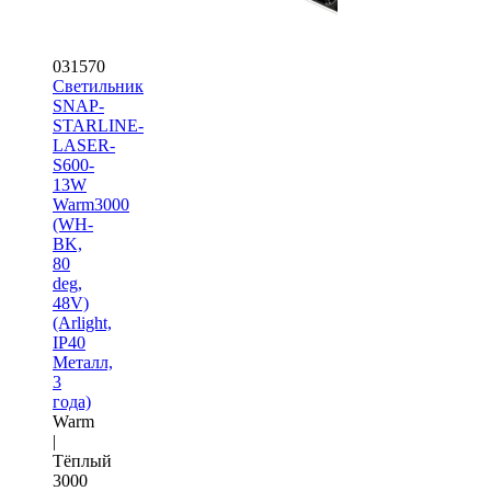
031570
Светильник
SNAP-
STARLINE-
LASER-
S600-
13W
Warm3000
(WH-
BK,
80
deg,
48V)
(Arlight,
IP40
Металл,
3
года)
Warm
|
Тёплый
3000