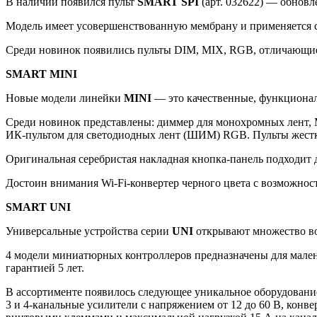
В наличии появился пульт
SMART SPI
(арт. 032622) — обновл
Модель имеет усовершенствованную мембрану и применяется 
Среди новинок появились пульты DIM, MIX, RGB, отличающи
SMART MINI
Новые модели линейки
MINI
— это качественные, функциона
Среди новинок представлены: диммер для монохромных лент,
ИК-пультом для светодиодных лент (ШИМ) RGB. Пульты жестк
Оригинальная серебристая накладная кнопка-панель подходи
Достоин внимания Wi-Fi-конвертер черного цвета с возможнос
SMART UNI
Универсальные устройства серии
UNI
открывают множество в
4 модели миниатюрных контроллеров предназначены для мале
гарантией 5 лет.
В ассортименте появилось следующее уникальное оборудовани
3 и 4-канальные усилители с напряжением от 12 до 60 В, кон