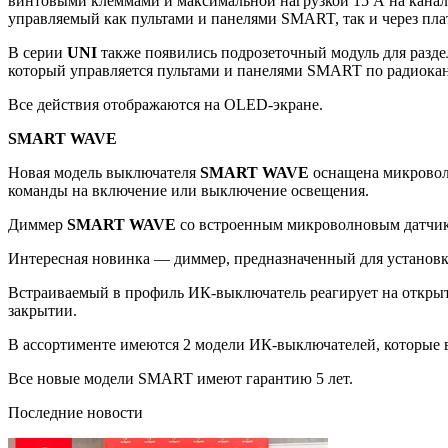
винтовыми клеммами и максимальной нагрузкой 15 А на канал 
управляемый как пультами и панелями SMART, так и через п
В серии
UNI
также появились подрозеточный модуль для разд
который управляется пультами и панелями SMART по радиокан
Все действия отображаются на OLED-экране.
SMART WAVE
Новая модель выключателя
SMART WAVE
оснащена микроволн
команды на включение или выключение освещения.
Диммер
SMART WAVE
со встроенным микроволновым датчик
Интересная новинка — диммер, предназначенный для установ
Встраиваемый в профиль ИК-выключатель реагирует на открыт
закрытии.
В ассортименте имеются 2 модели ИК-выключателей, которые вс
Все новые модели SMART имеют гарантию 5 лет.
Последние новости