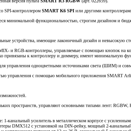
енная версия пульта
SMART R3 RGBW
(арт. 022659).
со SPI-контроллером
SMART K6 SPI
или другими контроллерам
еся минимальной функциональностью, строгим дизайном и бюд
льные устройства, имеющие лаконичный дизайн и невысокую ст
 MIX- и RGB-контроллеры, управляемые с помощью кнопок на к
о привязаны к контроллеру и диммеру, имеют минимальную фун
т для управления одноцветными источниками света (ШИМ) и со
тью управления с помощью мобильного приложения SMART Arligh
озможностей.
ньких пространств, управляют основными типами лент: RGBW, 
е: 1-канальный усилитель в металлическом корпусе с усиленны
вертеры DMX512 с установкой на DIN-рейку, мощный 2-канальны