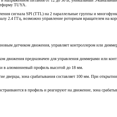
и напряжением питания от 12 до 36 В, уникальный 5-канальный 
латформу TUYA.
еления сигнала SPI (TTL) на 2 параллельные группы и многофу
алу 2.4 ГГц, возможно управление роторным вращателем на кор
овым датчиком движения, управляет контроллером или диммеро
ом движения предназначен для управления диммерами или конт
ки в алюминиевый профиль высотой до 18 мм.
ие дверцы, зона срабатывания составляет 100 мм. При открыти
траиваются в профиль и реагируют на движение, зона срабатыва