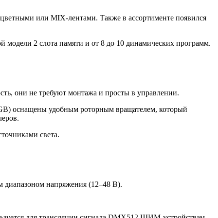
оцветными или MIX-лентами. Также в ассортименте появился
 модели 2 слота памяти и от 8 до 10 динамических программ.
ть, они не требуют монтажа и просты в управлении.
B) оснащены удобным роторным вращателем, который
леров.
сточниками света.
 диапазоном напряжения (12–48 В).
пользуется для трансляции сигнала DMX512 ШИМ-устройствам.