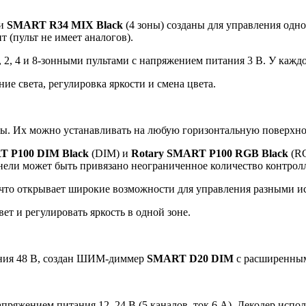
 и
SMART R34 MIX Black
(4 зоны) созданы для управления одн
 (пульт не имеет аналогов).
 4 и 8-зонными пультами с напряжением питания 3 В. У каждой
е света, регулировка яркости и смена цвета.
ны. Их можно устанавливать на любую горизонтальную поверхнос
T P100 DIM Black
(DIM) и
Rotary SMART P100 RGB Black
(RG
нели может быть привязано неограниченное количество контрол
 что открывает широкие возможности для управления разными и
т и регулировать яркость в одной зоне.
ания 48 В, создан ШИМ-диммер
SMART D20 DIM
с расширенным
апряжением питания 12–24 В (5 каналов, ток 6 А). Декодер ис