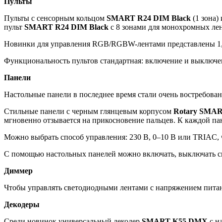
Пульты
Пульты с сенсорным кольцом
SMART R24 DIM Black
(1 зона)
пульт
SMART R24 DIM Black
с 8 зонами для монохромных лент
Новинки для управления RGB/RGBW-лентами представлены 1, 2,
Функциональность пультов стандартная: включение и выключени
Панели
Настольные панели в последнее время стали очень востребова
Стильные панели с черным глянцевым корпусом
Rotary SMAR
мгновенно отзывается на прикосновение пальцев. К каждой па
Можно выбрать способ управления: 230 В, 0–10 В или TRIAC,
С помощью настольных панелей можно включать, выключать све
Диммер
Чтобы управлять светодиодными лентами с напряжением пит
Декодеры
Среди новинок универсальный декодер
SMART K55 DMX
с н