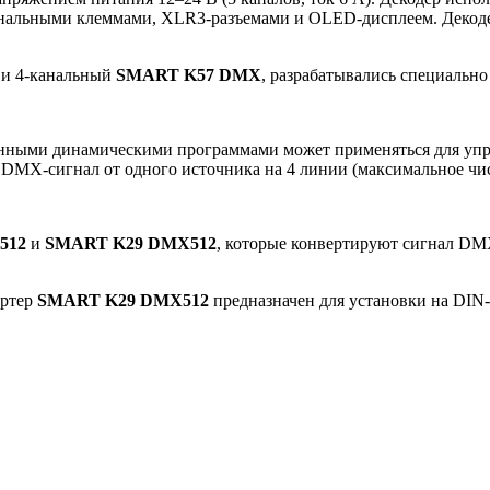
нальными клеммами, XLR3-разъемами и OLED-дисплеем. Декоде
и 4-канальный
SMART K57 DMX
, разрабатывались специально
нными динамическими программами может применяться для упр
ь DMX-сигнал от одного источника на 4 линии (максимальное чи
512
и
SMART K29 DMX512
, которые конвертируют сигнал DM
ертер
SMART K29 DMX512
предназначен для установки на DIN-