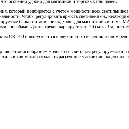
что особенно удобно для магазинов и торговых площадей.
ия, который подбирается с учетом мощности всех светильников
альности. Чтобы регулировать яркость светильников, необход
ммируемые блоки питания не подходят для магнитной системы MA
ми способами. Длина треков варьируется от 50 см до 3 м, поэт
 CRI>90 и выпускаются в двух цветах свечения: теплом белом 
дставлен многообразием моделей со световым регулируемыми и
етильников можно создавать рассеянное мягкое или акцентное 