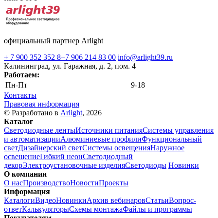
официальный партнер Arlight
+ 7 900 352 352 8
+7 906 214 83 00
info@arlight39.ru
Калининград, ул. Гаражная, д. 2, пом. 4
Работаем:
Пн-Пт
9-18
Контакты
Правовая информация
© Разработано в
Arlight
, 2026
Каталог
Светодиодные ленты
Источники питания
Системы управления
и автоматизации
Алюминиевые профили
Функциональный
свет
Дизайнерский свет
Системы освещения
Наружное
освещение
Гибкий неон
Светодиодный
декор
Электроустановочные изделия
Светодиоды
Новинки
О компании
О нас
Производство
Новости
Проекты
Информация
Каталоги
Видео
Новинки
Архив вебинаров
Статьи
Вопрос-
ответ
Калькуляторы
Схемы монтажа
Файлы и программы
Покупателям