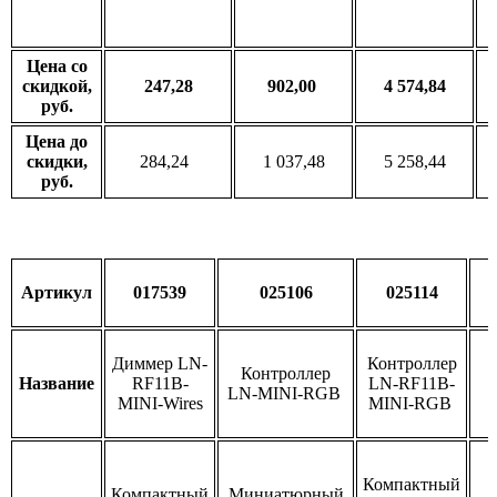
Цена со
скидкой,
247,28
902,00
4 574,84
руб.
Цена до
скидки,
284,24
1 037,48
5 258,44
руб.
Артикул
017539
025106
025114
Диммер LN-
Контроллер
Контроллер
Название
RF11B-
LN-RF11B-
LN-MINI-RGB
MINI-Wires
MINI-RGB
Компактный
Компактный
Миниатюрный