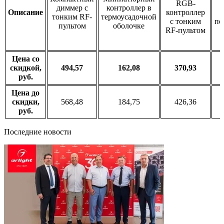
RGB-
диммер с
контроллер в
Описание
контроллер
тонким RF-
термоусадочной
с тонким
по
пультом
оболочке
RF-пультом
Цена со
скидкой,
494,57
162,08
370,93
руб.
Цена до
скидки,
568,48
184,75
426,36
руб.
Последние новости