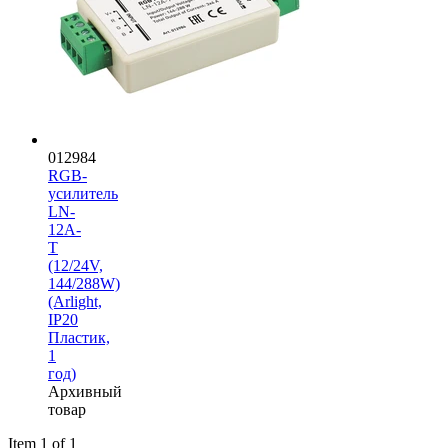
012984
RGB-
усилитель
LN-
12A-
T
(12/24V,
144/288W)
(Arlight,
IP20
Пластик,
1
год)
Архивный
товар
Item 1 of 1