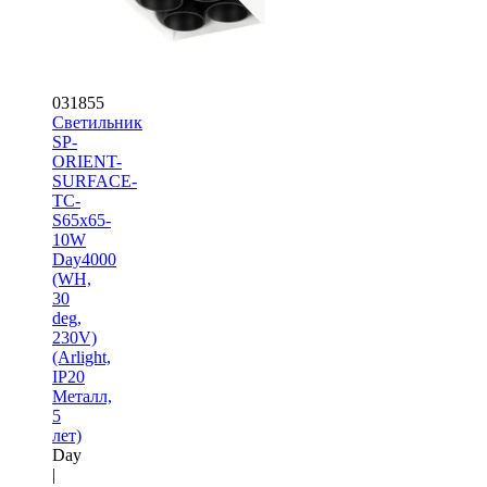
031855
Светильник
SP-
ORIENT-
SURFACE-
TC-
S65x65-
10W
Day4000
(WH,
30
deg,
230V)
(Arlight,
IP20
Металл,
5
лет)
Day
|