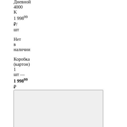
Дневной
4000
K
99
1 998
₽/
шт
Нет
в
наличии
Коробка
(картон)
1
шт —
99
1 998
₽