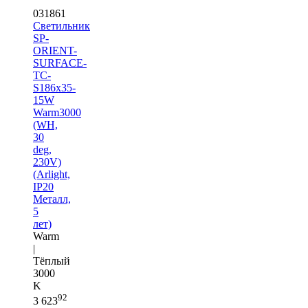
031861
Светильник
SP-
ORIENT-
SURFACE-
TC-
S186x35-
15W
Warm3000
(WH,
30
deg,
230V)
(Arlight,
IP20
Металл,
5
лет)
Warm
|
Тёплый
3000
K
92
3 623