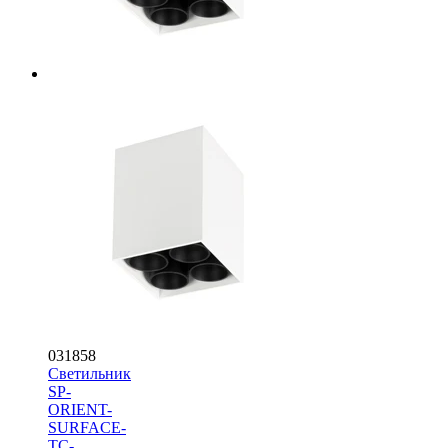
031858
Светильник
SP-
ORIENT-
SURFACE-
TC-