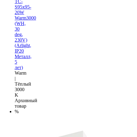
TC-
S95x95-
20W
Warm3000
(WH,
30
deg,
230V)
(Arlight,
IP20
Металл,
5
лет)
Warm
|
Тёплый
3000
K
Архивный
товар
%