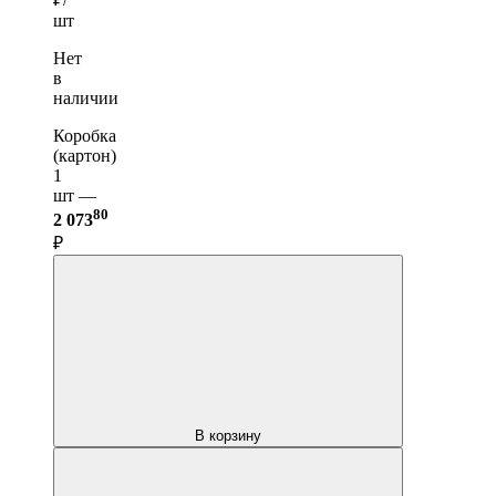
шт
Нет
в
наличии
Коробка
(картон)
1
шт —
80
2 073
₽
В корзину