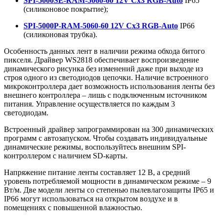
SPI-5000SE-RAM-5060-60 12V Cx3 RGB-Auto
IP65
(силиконовое покрытие);
SPI-5000P-RAM-5060-60 12V Cx3 RGB-Auto
IP66
(силиконовая трубка).
Особенность данных лент в наличии режима обхода битого
пикселя. Драйвер WS2818 обеспечивает воспроизведение
динамического рисунка без изменений даже при выходе из
строя одного из светодиодов цепочки. Наличие встроенного
микроконтроллера дает возможность использования ленты без
внешнего контроллера – лишь с подключенным источником
питания. Управление осуществляется по каждым 3
светодиодам.
Встроенный драйвер запрограммирован на 300 динамических
программ с автозапуском. Чтобы создавать индивидуальные
динамические режимы, воспользуйтесь внешним SPI-
контроллером с наличием SD-карты.
Напряжение питание ленты составляет 12 В, а средний
уровень потребляемой мощности в динамическом режиме – 9
Вт/м. Две модели ленты со степенью пылевлагозащиты IP65 и
IP66 могут использоваться на открытом воздухе и в
помещениях с повышенной влажностью.