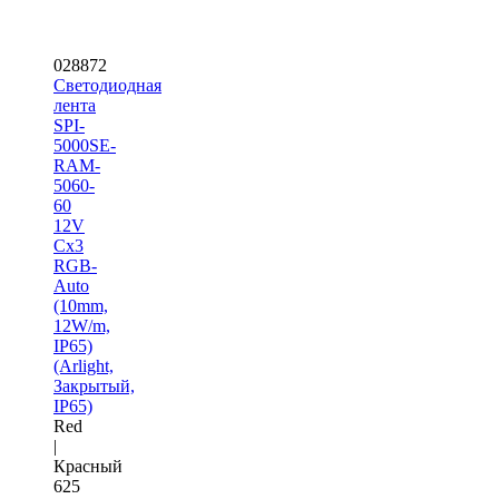
028872
Светодиодная
лента
SPI-
5000SE-
RAM-
5060-
60
12V
Cx3
RGB-
Auto
(10mm,
12W/m,
IP65)
(Arlight,
Закрытый,
IP65)
Red
|
Красный
625