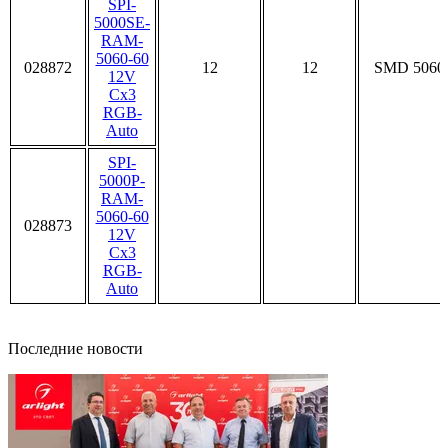
SPI-
5000SE-
RAM-
5060-60
028872
12
12
SMD 5060
12V
Cx3
RGB-
Auto
SPI-
5000P-
RAM-
5060-60
028873
12V
Cx3
RGB-
Auto
Последние новости