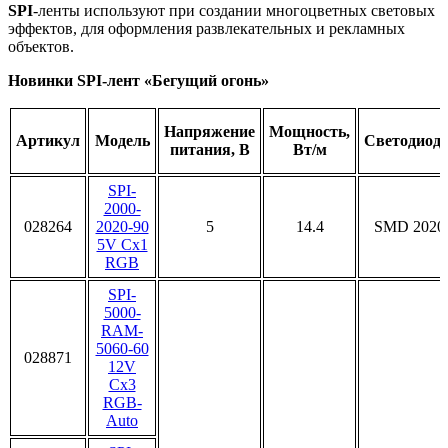
SPI
-ленты используют при создании многоцветных световых
эффектов, для оформления развлекательных и рекламных
объектов.
Новинки SPI-лент «Бегущий огонь»
Напряжение
Мощность,
Артикул
Модель
Светодиод
питания, В
Вт/м
SPI-
2000-
028264
2020-90
5
14.4
SMD 2020
5V Cx1
RGB
SPI-
5000-
RAM-
5060-60
028871
12V
Cx3
RGB-
Auto