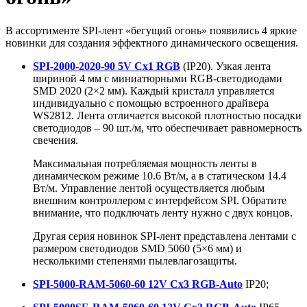
В ассортименте SPI-лент «бегущий огонь» появились 4 яркие
новинки для создания эффектного динамического освещения.
SPI-2000-2020-90 5V Cx1 RGB
(IP20). Узкая лента
шириной 4 мм с миниатюрными RGB-светодиодами
SMD 2020 (2×2 мм). Каждый кристалл управляется
индивидуально с помощью встроенного драйвера
WS2812. Лента отличается высокой плотностью посадки
светодиодов – 90 шт./м, что обеспечивает равномерность
свечения.
Максимальная потребляемая мощность ленты в
динамическом режиме 10.6 Вт/м, а в статическом 14.4
Вт/м. Управление лентой осуществляется любым
внешним контроллером с интерфейсом SPI. Обратите
внимание, что подключать ленту нужно с двух концов.
Другая серия новинок SPI-лент представлена лентами с
размером светодиодов SMD 5060 (5×6 мм) и
несколькими степенями пылевлагозащиты.
SPI-5000-RAM-5060-60 12V Cx3 RGB-Auto
IP20;