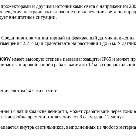
прожекторами и другими источниками света с напряжением 230 
освещения, настраивать включение и выключение света по опред
рует внештатные ситуации.
и. Среди новинок миниатюрный инфракрасный датчик движения
азмещения 2.2–4 м) и срабатывать на расстоянии до 6 м. У датчи
300W
имеет высокую степень пылевлагозащиты IP65 и может пр
тличается широкой зоной срабатывания до 12 м в горизонтальной
ния светом 24 часа в сутки.
енный с датчиком освещенности, может срабатывать через тонкие
в. Настройка времени отключения: от 8 секунд до 12 минут.
аивается внутрь светильников, выполненных из любого материал