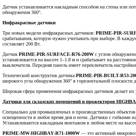
Датчик устанавливается накладным способом на стены или пот
обнаружения 360°.
Инфракрасные датчики
Три новых модели инфракрасных датчиков:
PRIME-PIR-SURF
срабатывания, которую нужно учитывать при выборе. В кажду
составляет 200 Вт.
Датчик
PRIME-PIR-SURFACE-R76-200W
с углом обнаружени
устанавливается на высоте 1–1.8 м и срабатывает на расстоян
выключателя. Передняя панель имеет переключатель настройк
Технический конструктив датчика
PRIME-PIR-BUILT-R53-2
широкого угла обнаружения 360° в горизонтальной плоскости 
Широкая сфера применения инфракрасных датчиков делает их
Датчики для складских помещений и прожекторов HIGHB
Специально для промышленных и производственных объектов 
освещенности в любое время дня и ночи. Датчики с гибкими 
Устанавливаются накладным монтажом в любом месте на высоте
PRIME-MW-HIGHBAY-R71-1000W
— это активный микровол