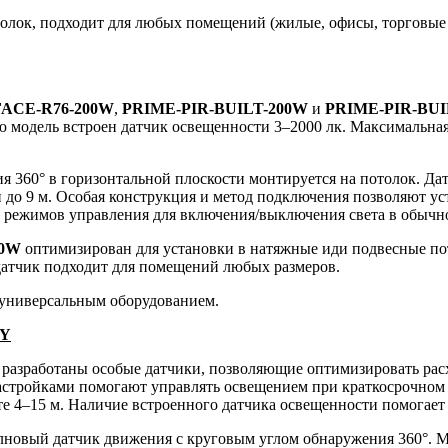
олок, подходит для любых помещений (жилые, офисы, торговые ц
ACE-R76-200W
,
PRIME-PIR-BUILT-200W
и
PRIME-PIR-BUI
ю модель встроен датчик освещенности 3–2000 лк. Максимальна
я 360° в горизонтальной плоскости монтируется на потолок. Д
ии до 9 м. Особая конструкция и метод подключения позволяют у
и режимов управления для включения/выключения света в обыч
00W
оптимизирован для установки в натяжные иди подвесные пот
датчик подходит для помещений любых размеров.
 универсальным оборудованием.
AY
разработаны особые датчики, позволяющие оптимизировать рас
настройками помогают управлять освещением при краткосрочном
 4–15 м. Наличие встроенного датчика освещенности помогает н
новый датчик движения с круговым углом обнаружения 360°. М