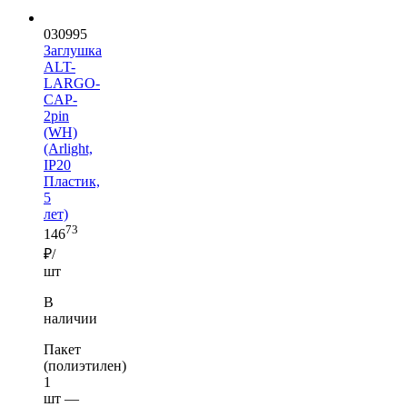
030995
Заглушка
ALT-
LARGO-
CAP-
2pin
(WH)
(Arlight,
IP20
Пластик,
5
лет)
73
146
₽/
шт
В
наличии
Пакет
(полиэтилен)
1
шт —