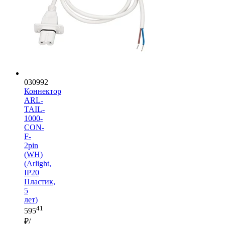
030992
Коннектор
ARL-
TAIL-
1000-
CON-
F-
2pin
(WH)
(Arlight,
IP20
Пластик,
5
лет)
41
595
₽/