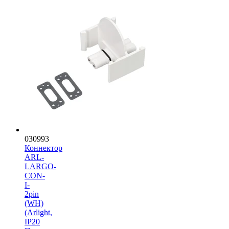
030993
Коннектор
ARL-
LARGO-
CON-
I-
2pin
(WH)
(Arlight,
IP20