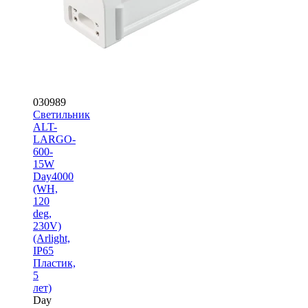
030989
Светильник
ALT-
LARGO-
600-
15W
Day4000
(WH,
120
deg,
230V)
(Arlight,
IP65
Пластик,
5
лет)
Day