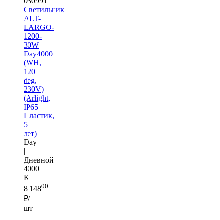
030991
Светильник
ALT-
LARGO-
1200-
30W
Day4000
(WH,
120
deg,
230V)
(Arlight,
IP65
Пластик,
5
лет)
Day
|
Дневной
4000
K
00
8 148
₽/
шт