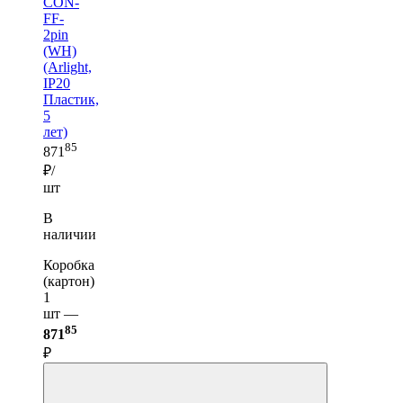
CON-
FF-
2pin
(WH)
(Arlight,
IP20
Пластик,
5
лет)
85
871
₽/
шт
В
наличии
Коробка
(картон)
1
шт —
85
871
₽