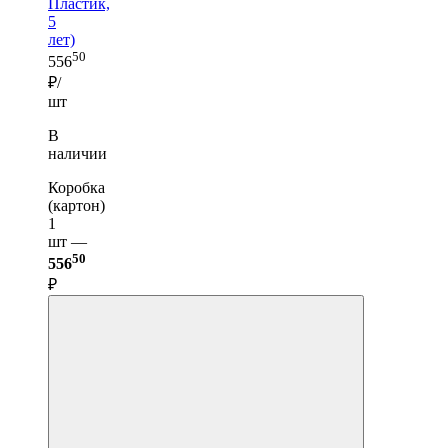
Пластик,
5
лет)
50
556
₽/
шт
В
наличии
Коробка
(картон)
1
шт —
50
556
₽