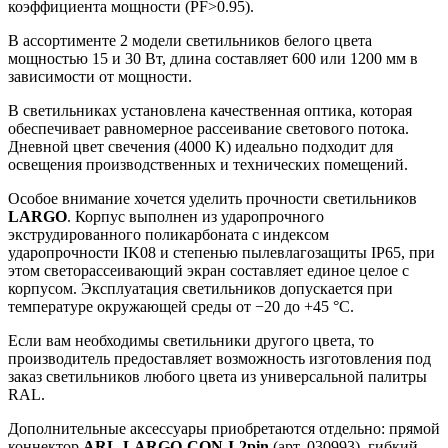
коэффициента мощности (PF>0.95).
В ассортименте 2 модели светильников белого цвета
мощностью 15 и 30 Вт, длина составляет 600 или 1200 мм в
зависимости от мощности.
В светильниках установлена качественная оптика, которая
обеспечивает равномерное рассеивание светового потока.
Дневной цвет свечения (4000 К) идеально подходит для
освещения производственных и технических помещений.
Особое внимание хочется уделить прочности светильников
LARGO
. Корпус выполнен из ударопрочного
экструдированного поликарбоната с индексом
ударопрочности IK08 и степенью пылевлагозащиты IP65, при
этом светорассеивающий экран составляет единое целое с
корпусом. Эксплуатация светильников допускается при
температуре окружающей среды от −20 до +45 °C.
Если вам необходимы светильники другого цвета, то
производитель предоставляет возможность изготовления под
заказ светильников любого цвета из универсальной палитры
RAL.
Дополнительные аксессуары приобретаются отдельно: прямой
коннектор
ARL-LARGO-CON-I-2pin
(арт. 030993), гибкий