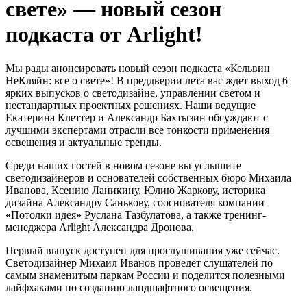
свете» — новый сезон
подкаста от Arlight!
Мы рады анонсировать новый сезон подкаста «Кельвин
НеКляйн: все о свете»! В преддверии лета вас ждет выход 6
ярких выпусков о светодизайне, управлении светом и
нестандартных проектных решениях. Наши ведущие
Екатерина Клеттер и Александр Бахтызин обсуждают с
лучшими экспертами отрасли все тонкости применения
освещения и актуальные тренды.
Среди наших гостей в новом сезоне вы услышите
светодизайнеров и основателей собственных бюро Михаила
Иванова, Ксению Ланикину, Юлию Жаркову, историка
дизайна Александру Санькову, сооснователя компании
«Потолки идея» Руслана Тазбулатова, а также тренинг-
менеджера Arlight Александра Дронова.
Первый выпуск доступен для прослушивания уже сейчас.
Светодизайнер Михаил Иванов проведет слушателей по
самым знаменитым паркам России и поделится полезными
лайфхаками по созданию ландшафтного освещения.