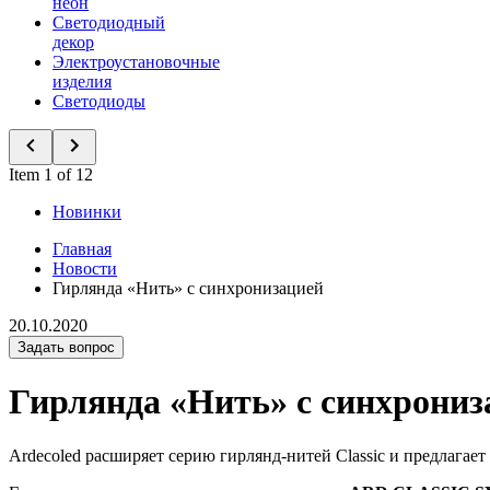
неон
Светодиодный
декор
Электроустановочные
изделия
Светодиоды
Item 1 of 12
Новинки
Главная
Новости
Гирлянда «Нить» с синхронизацией
20.10.2020
Задать вопрос
Гирлянда «Нить» с синхрониз
Ardecoled расширяет серию гирлянд-нитей Classic и предлага