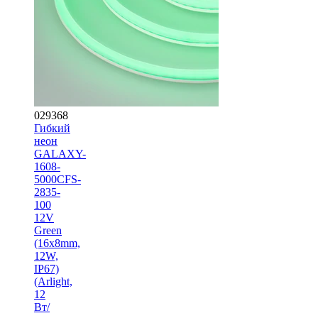
029368
Гибкий
неон
GALAXY-
1608-
5000CFS-
2835-
100
12V
Green
(16x8mm,
12W,
IP67)
(Arlight,
12
Вт/