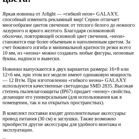
Яркая новинка от Arlight — «гибкий неон» GALAXY,
способный изменить рекламный мир! Серию отличает
многообразие цветов свечения: от теплого белого до нежного
лазурного и яркого желтого. Благодаря силиконовой
оболочке, повторяющей основной цвет свечения, «неон»
становится еще более объемным и наполненным цветом. За
счет бокового изгиба и минимальной кратности резки всего
10 мм, из «неона» можно создавать любые фигуры, неоновые
буквы, надписи и вывески.
Новинки выпускаются в двух вариантах размера: 16×8 или
12×6 мм, при этом все модели имеют одинаковую мощность
— 12 Вт/м. При изготовлении «гибкого неона» GALAXY
используются качественные светодиоды SMD 2835. Высокая
степень пылевлагозащиты (IP67) придает «неону» свойства,
делающие его универсальным (для использования как в
помещении, так и на открытых пространствах).
В комплект поставки входят дополнительные аксессуары:
провод питания (30 см) и заглушки. Также возможно
приобрести другие аксессуары для удобного монтажа и
эксплуатации.