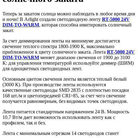
Теперь за закатом солнца можно наблюдать в любое время дня
и ночи! В Arlight создали светодиодную ленту
RT-5000 24V
DIM-TO-WARM
, которая способна имитировать солнечный
закат.
За счет диммирования ленты на минимуме достигается
свечение теплого спектра 1800-1900 К, максимально
приближенное к цвету солнечного заката. Лента
RT-5000 24V
DIM-TO-WARM
меняет диапазон свечения от 1900 до 3100
К: для управления температурой используйте диммер (ШИМ)
для одноцветных светодиодных лент.
Основным цветом свечения ленты является теплый белый
(3000 К). При производстве ленты используются
качественные светодиоды SMD 2835 с плотностью посадки
168 шт./м и цветопередачей CRI>85, за счет чего свечение
получается равномерным, без видимых точек светодиодов.
Лента питается стандартным напряжением 24 В. Мощность
10.7 Вт/м дает возможность использовать ленту как с
профилем, так и без.
Лента с минимальным отрезком 14 светодиодов станет