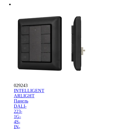
029243
INTELLIGENT
ARLIGHT
Панель
DALI-
223-
1G-
4S-
IN-