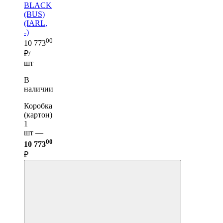
BLACK
(BUS)
(IARL,
-)
00
10 773
₽/
шт
В
наличии
Коробка
(картон)
1
шт —
00
10 773
₽