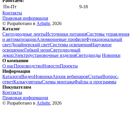
Работаем:
Пн-Пт
9-18
Контакты
Правовая информация
© Разработано в
Arlight
, 2026
Каталог
Светодиодные ленты
Источники питания
Системы управления
и автоматизации
Алюминиевые профили
Функциональный
свет
Дизайнерский свет
Системы освещения
Наружное
освещение
Гибкий неон
Светодиодный
декор
Электроустановочные изделия
Светодиоды
Новинки
О компании
О нас
Производство
Новости
Проекты
Информация
Каталоги
Видео
Новинки
Архив вебинаров
Статьи
Вопрос-
ответ
Калькуляторы
Схемы монтажа
Файлы и программы
Покупателям
Контакты
Правовая информация
© Разработано в
Arlight
, 2026