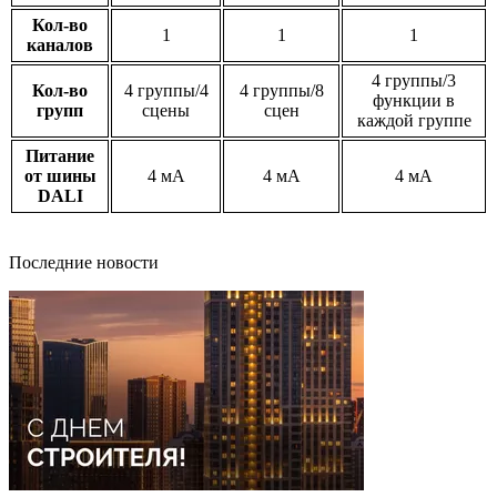
Кол-во
1
1
1
каналов
4 группы/3
Кол-во
4 группы/4
4 группы/8
функции в
групп
сцены
сцен
каждой группе
Питание
от шины
4 мА
4 мА
4 мА
DALI
Последние новости