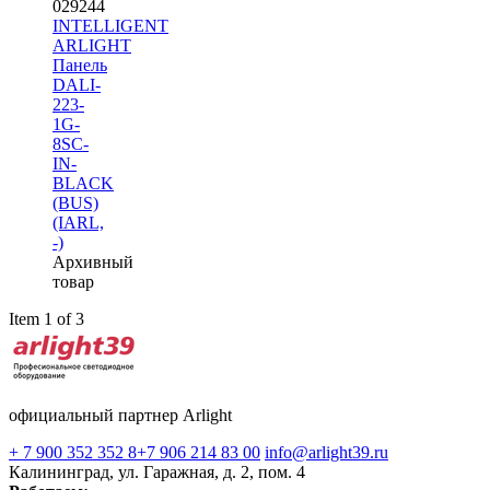
029244
INTELLIGENT
ARLIGHT
Панель
DALI-
223-
1G-
8SC-
IN-
BLACK
(BUS)
(IARL,
-)
Архивный
товар
Item 1 of 3
официальный партнер Arlight
+ 7 900 352 352 8
+7 906 214 83 00
info@arlight39.ru
Калининград, ул. Гаражная, д. 2, пом. 4