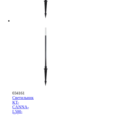
034161
Светильник
KT-
CANNA-
L500-