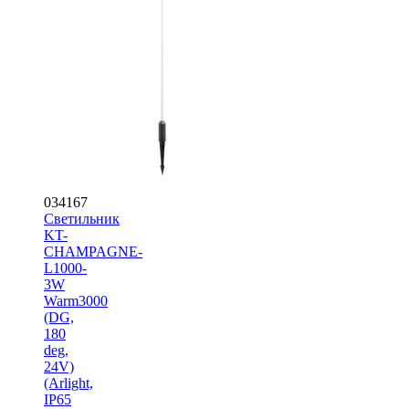
034167
Светильник
KT-
CHAMPAGNE-
L1000-
3W
Warm3000
(DG,
180
deg,
24V)
(Arlight,
IP65