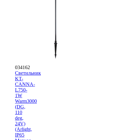
034162
Светильник
KT-
CANNA-
L750-
1W
Warm3000
(DG,
110
deg,
24V)
(Arlight,
IP65