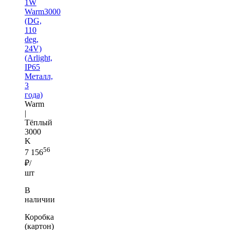
1W
Warm3000
(DG,
110
deg,
24V)
(Arlight,
IP65
Металл,
3
года)
Warm
|
Тёплый
3000
K
56
7 156
₽/
шт
В
наличии
Коробка
(картон)