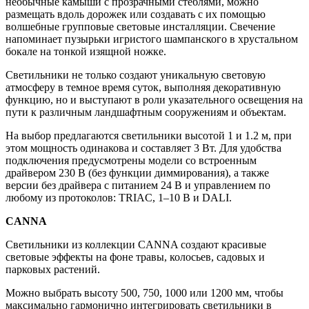
необычные камыши с прозрачными стеблями, можно
размещать вдоль дорожек или создавать с их помощью
волшебные групповые световые инсталляции. Свечение
напоминает пузырьки игристого шампанского в хрустальном
бокале на тонкой изящной ножке.
Светильники не только создают уникальную световую
атмосферу в темное время суток, выполняя декоративную
функцию, но и выступают в роли указательного освещения на
пути к различным ландшафтным сооружениям и объектам.
На выбор предлагаются светильники высотой 1 и 1.2 м, при
этом мощность одинакова и составляет 3 Вт. Для удобства
подключения предусмотрены модели со встроенным
драйвером 230 В (без функции диммирования), а также
версии без драйвера с питанием 24 В и управлением по
любому из протоколов: TRIAC, 1–10 В и DALI.
CANNA
Светильники из коллекции CANNA создают красивые
световые эффекты на фоне травы, колосьев, садовых и
парковых растений.
Можно выбрать высоту 500, 750, 1000 или 1200 мм, чтобы
максимально гармонично интегрировать светильники в