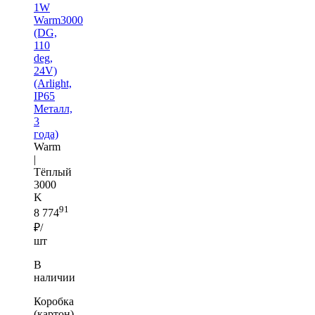
1W
Warm3000
(DG,
110
deg,
24V)
(Arlight,
IP65
Металл,
3
года)
Warm
|
Тёплый
3000
K
91
8 774
₽/
шт
В
наличии
Коробка
(картон)