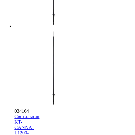
034164
Светильник
KT-
CANNA-
L1200-