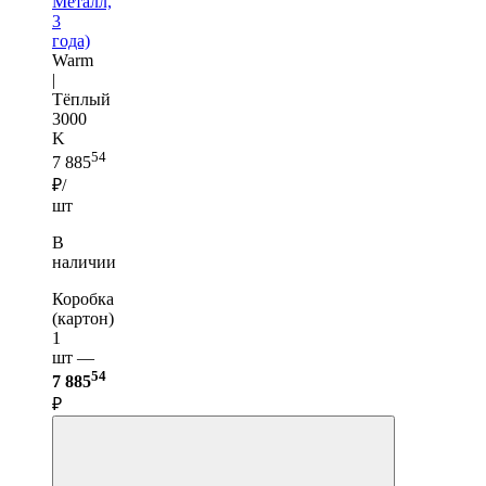
Металл,
3
года)
Warm
|
Тёплый
3000
K
54
7 885
₽/
шт
В
наличии
Коробка
(картон)
1
шт —
54
7 885
₽