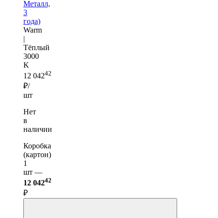
Металл,
3
года)
Warm
|
Тёплый
3000
K
42
12 042
₽/
шт
Нет
в
наличии
Коробка
(картон)
1
шт —
42
12 042
₽