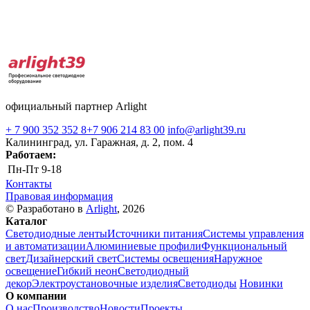
официальный партнер Arlight
+ 7 900 352 352 8
+7 906 214 83 00
info@arlight39.ru
Калининград, ул. Гаражная, д. 2, пом. 4
Работаем:
Пн-Пт
9-18
Контакты
Правовая информация
© Разработано в
Arlight
, 2026
Каталог
Светодиодные ленты
Источники питания
Системы управления
и автоматизации
Алюминиевые профили
Функциональный
свет
Дизайнерский свет
Системы освещения
Наружное
освещение
Гибкий неон
Светодиодный
декор
Электроустановочные изделия
Светодиоды
Новинки
О компании
О нас
Производство
Новости
Проекты