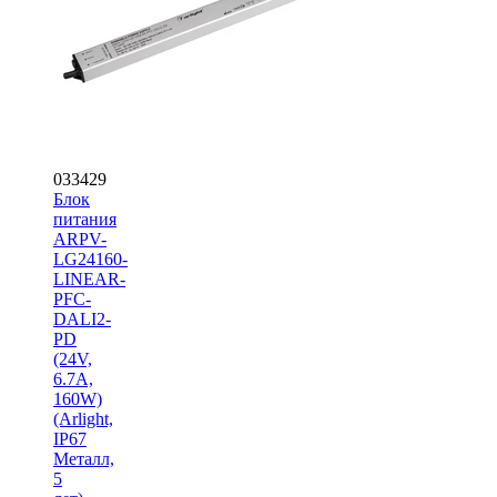
033429
Блок
питания
ARPV-
LG24160-
LINEAR-
PFC-
DALI2-
PD
(24V,
6.7A,
160W)
(Arlight,
IP67
Металл,
5