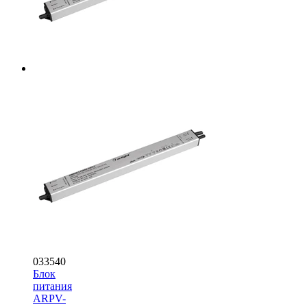
033540
Блок
питания
ARPV-