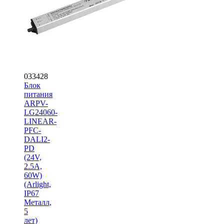
033428
Блок
питания
ARPV-
LG24060-
LINEAR-
PFC-
DALI2-
PD
(24V,
2.5A,
60W)
(Arlight,
IP67
Металл,
5
лет)