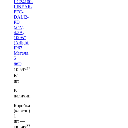
LG24100-
LINEAR-
PFC-
DALI2-
PD
(24V,
4.2A,
100W)
(Arlight,
IP67
Металл,
5
лет)
27
10 597
₽/
шт
В
наличии
Коробка
(картон)
1
шт —
27
10 597