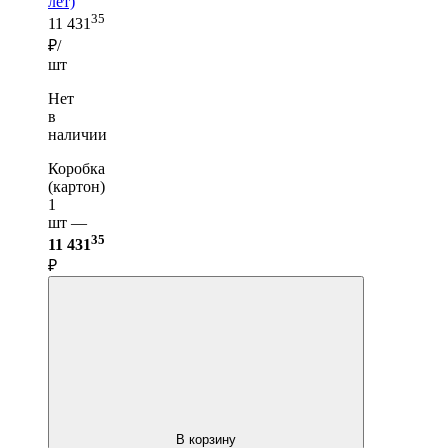
лет)
35
11 431
₽/
шт
Нет
в
наличии
Коробка
(картон)
1
шт —
35
11 431
₽
В корзину