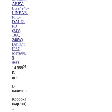
ARPV-
LG24240-
LINEAR-
PFC-
DALI2-
PD
(24V,
10A,
240W)
(Arlight,
IP67
Металл,
5
лет)
51
14 599
₽/
шт
В
наличии
Коробка
(картон)
1