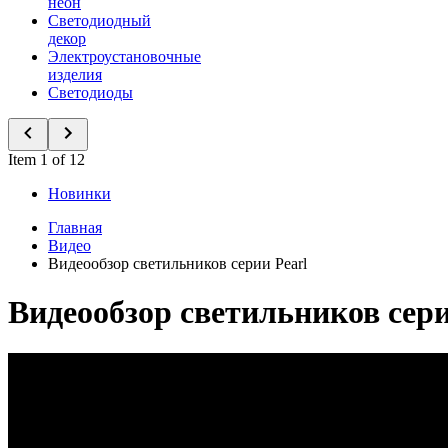
неон
Светодиодный
декор
Электроустановочные
изделия
Светодиоды
Item 1 of 12
Новинки
Главная
Видео
Видеообзор светильников серии Pearl
Видеообзор светильников сери