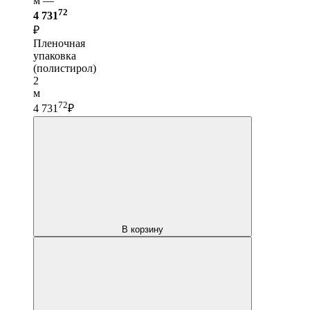
м —
72
4 731
₽
Пленочная
упаковка
(полистирол)
2
м
72
4 731
₽
В корзину