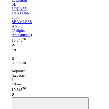
SL-
LINIA55-
FANTOM-
2500
SEAMLESS
ANOD
(Arlight,
Алюминий)
76
10 343
₽/
шт
В
наличии
Коробка
(картон)
1
шт —
76
10 343
₽