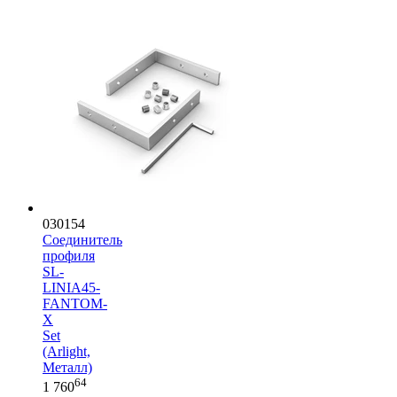
030154
Соединитель
профиля
SL-
LINIA45-
FANTOM-
X
Set
(Arlight,
Металл)
64
1 760