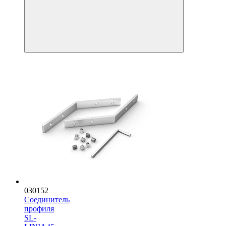
030152
Соединитель
профиля
SL-