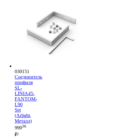
030151
Соединитель
профиля
SL-
LINIA45-
FANTOM-
L90
Set
(Arlight,
Металл)
36
990
₽/