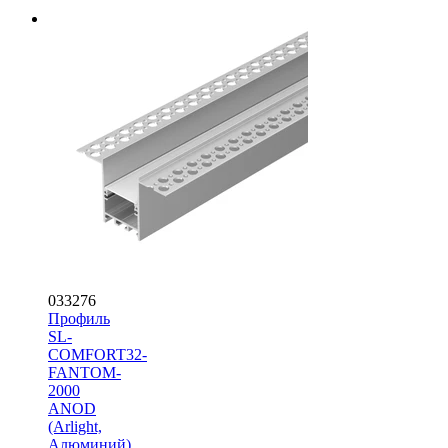
033276
Профиль
SL-
COMFORT32-
FANTOM-
2000
ANOD
(Arlight,
Алюминий)