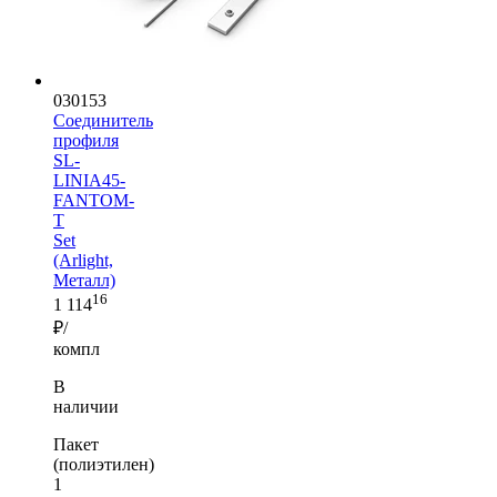
030153
Соединитель
профиля
SL-
LINIA45-
FANTOM-
T
Set
(Arlight,
Металл)
16
1 114
₽/
компл
В
наличии
Пакет
(полиэтилен)
1