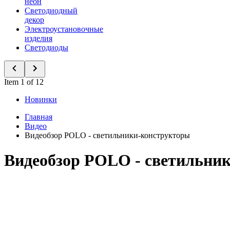
неон
Светодиодный
декор
Электроустановочные
изделия
Светодиоды
Item 1 of 12
Новинки
Главная
Видео
Видеобзор POLO - светильники-конструкторы
Видеобзор POLO - светильни