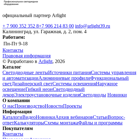
официальный партнер Arlight
+ 7 900 352 352 8
+7 906 214 83 00
info@arlight39.ru
Калининград, ул. Гаражная, д. 2, пом. 4
Работаем:
Пн-Пт
9-18
Контакты
Правовая информация
© Разработано в
Arlight
, 2026
Каталог
Светодиодные ленты
Источники питания
Системы управления
и автоматизации
Алюминиевые профили
Функциональный
свет
Дизайнерский свет
Системы освещения
Наружное
освещение
Гибкий неон
Светодиодный
декор
Электроустановочные изделия
Светодиоды
Новинки
О компании
О нас
Производство
Новости
Проекты
Информация
Каталоги
Видео
Новинки
Архив вебинаров
Статьи
Вопрос-
ответ
Калькуляторы
Схемы монтажа
Файлы и программы
Покупателям
Контакты