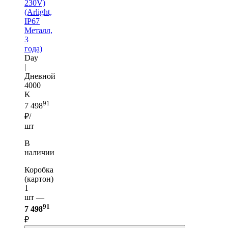
230V)
(Arlight,
IP67
Металл,
3
года)
Day
|
Дневной
4000
K
91
7 498
₽/
шт
В
наличии
Коробка
(картон)
1
шт —
91
7 498
₽