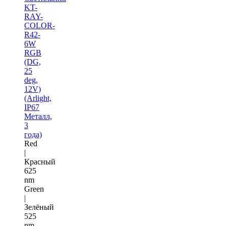
KT-
RAY-
COLOR-
R42-
6W
RGB
(DG,
25
deg,
12V)
(Arlight,
IP67
Металл,
3
года)
Red
|
Красный
625
nm
Green
|
Зелёный
525
nm