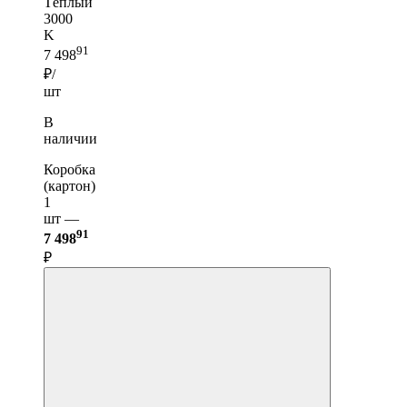
Тёплый
3000
K
91
7 498
₽/
шт
В
наличии
Коробка
(картон)
1
шт —
91
7 498
₽