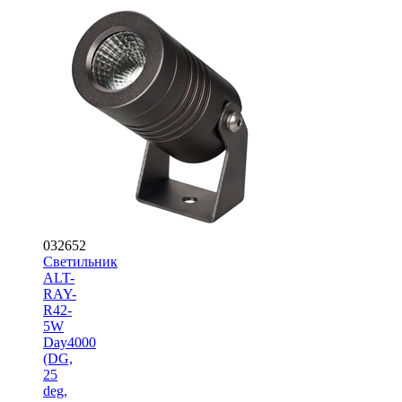
032652
Светильник
ALT-
RAY-
R42-
5W
Day4000
(DG,
25
deg,