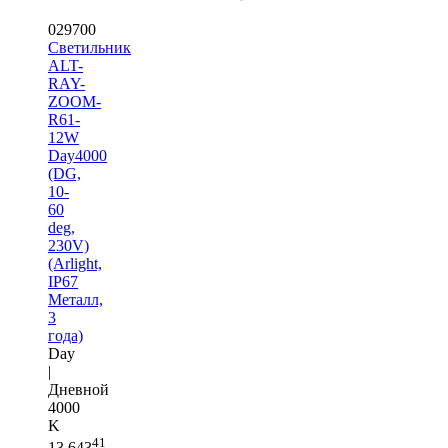
029700
Светильник
ALT-
RAY-
ZOOM-
R61-
12W
Day4000
(DG,
10-
60
deg,
230V)
(Arlight,
IP67
Металл,
3
года)
Day
|
Дневной
4000
K
41
13 643