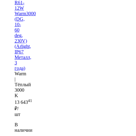
R61-
12W
Warm3000
(DG,
10-
60
deg,
230V)
(Arlight,
IP67
Металл,
3
года)
Warm
|
Тёплый
3000
K
41
13 643
₽/
шт
В
наличии