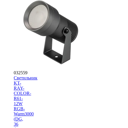
032559
Светильник
KT-
RAY-
COLOR-
R61-
12W
RGB-
Warm3000
(DG,
36