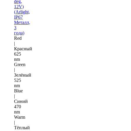
deg,
12V)
(Arlight,
IP67
Металл,
3
года)
Red
|
Красный
625
nm
Green
|
Зелёный
525
nm
Blue
|
Синий
470
nm
Warm
|
Тёплый