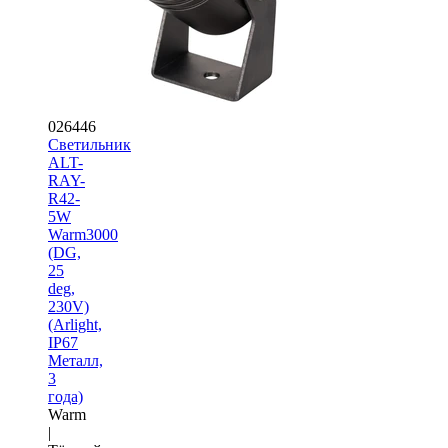
026446
Светильник
ALT-
RAY-
R42-
5W
Warm3000
(DG,
25
deg,
230V)
(Arlight,
IP67
Металл,
3
года)
Warm
|