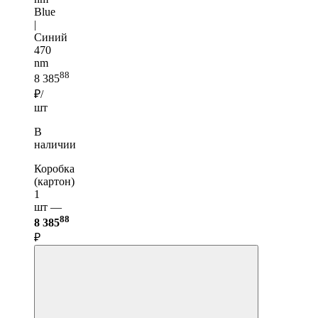
Blue
|
Синий
470
nm
88
8 385
₽/
шт
В
наличии
Коробка
(картон)
1
шт —
88
8 385
₽