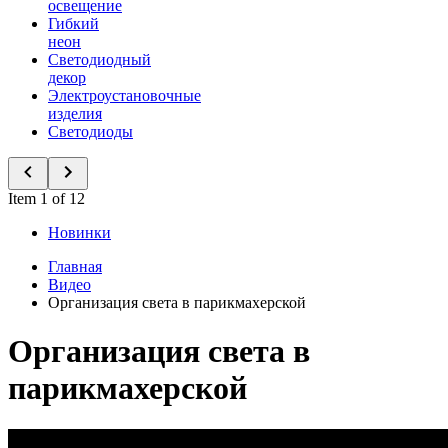
освещение
Гибкий
неон
Светодиодный
декор
Электроустановочные
изделия
Светодиоды
Item 1 of 12
Новинки
Главная
Видео
Организация света в парикмахерской
Организация света в
парикмахерской