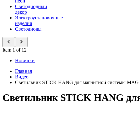
неон
Светодиодный
декор
Электроустановочные
изделия
Светодиоды
Item 1 of 12
Новинки
Главная
Видео
Светильник STICK HANG для магнитной системы MA
Светильник STICK HANG дл