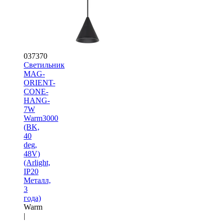
037370
Светильник
MAG-
ORIENT-
CONE-
HANG-
7W
Warm3000
(BK,
40
deg,
48V)
(Arlight,
IP20
Металл,
3
года)
Warm
|