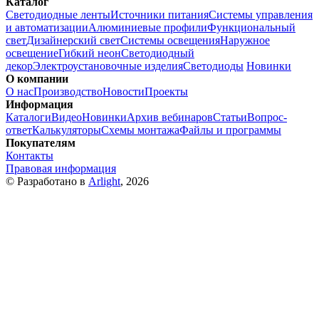
Каталог
Светодиодные ленты
Источники питания
Системы управления
и автоматизации
Алюминиевые профили
Функциональный
свет
Дизайнерский свет
Системы освещения
Наружное
освещение
Гибкий неон
Светодиодный
декор
Электроустановочные изделия
Светодиоды
Новинки
О компании
О нас
Производство
Новости
Проекты
Информация
Каталоги
Видео
Новинки
Архив вебинаров
Статьи
Вопрос-
ответ
Калькуляторы
Схемы монтажа
Файлы и программы
Покупателям
Контакты
Правовая информация
© Разработано в
Arlight
, 2026