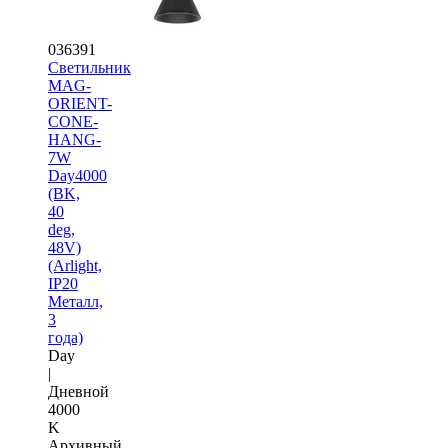
036391
Светильник
MAG-
ORIENT-
CONE-
HANG-
7W
Day4000
(BK,
40
deg,
48V)
(Arlight,
IP20
Металл,
3
года)
Day
|
Дневной
4000
K
Архивный