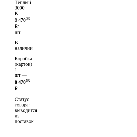
Тёплый
3000
K
63
8 470
₽/
шт
В
наличии
Коробка
(картон)
1
шт —
63
8 470
₽
Статус
товара:
выводится
из
поставок