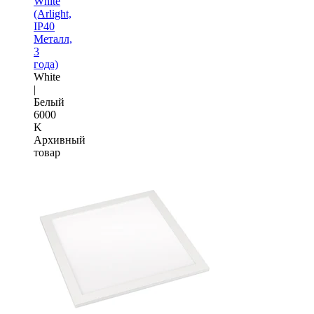
White
(Arlight,
IP40
Металл,
3
года)
White
|
Белый
6000
K
Архивный
товар