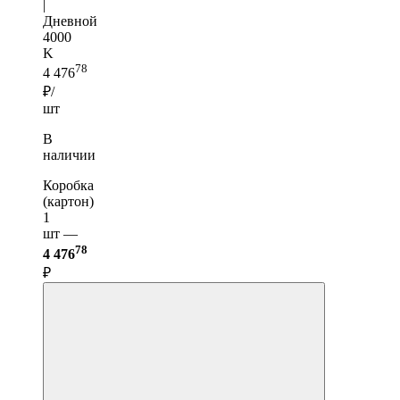
|
Дневной
4000
K
78
4 476
₽/
шт
В
наличии
Коробка
(картон)
1
шт —
78
4 476
₽