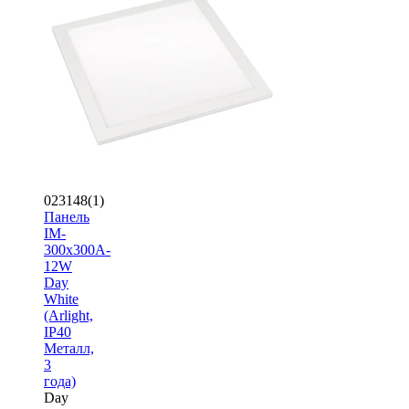
023148(1)
Панель
IM-
300x300A-
12W
Day
White
(Arlight,
IP40
Металл,
3
года)
Day