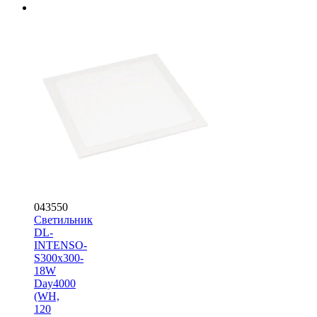
043550
Светильник
DL-
INTENSO-
S300x300-
18W
Day4000
(WH,
120