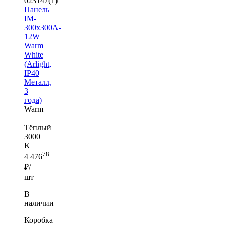
023147(1)
Панель
IM-
300x300A-
12W
Warm
White
(Arlight,
IP40
Металл,
3
года)
Warm
|
Тёплый
3000
K
78
4 476
₽/
шт
В
наличии
Коробка