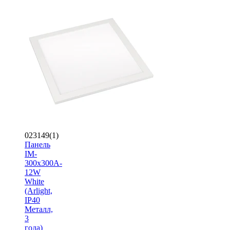
023149(1)
Панель
IM-
300x300A-
12W
White
(Arlight,
IP40
Металл,
3
года)