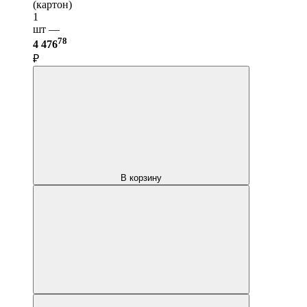
(картон)
1
шт —
78
4 476
₽
В корзину