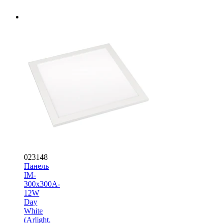
023148
Панель
IM-
300x300A-
12W
Day
White
(Arlight,