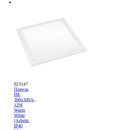
023147
Панель
IM-
300x300A-
12W
Warm
White
(Arlight,
IP40