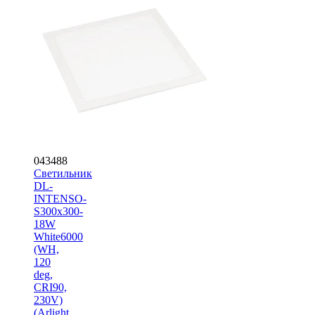
043488
Светильник
DL-
INTENSO-
S300x300-
18W
White6000
(WH,
120
deg,
CRI90,
230V)
(Arlight,