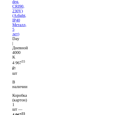
deg,
CRI90,
230V)
(Arlight,
IP40
Металл,
5
лет)
Day
|
Дневной
4000
K
55
4 967
₽/
шт
В
наличии
Коробка
(картон)
1
шт —
55
4 967