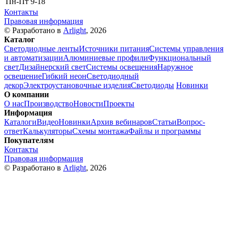
Пн-Пт
9-18
Контакты
Правовая информация
© Разработано в
Arlight
, 2026
Каталог
Светодиодные ленты
Источники питания
Системы управления
и автоматизации
Алюминиевые профили
Функциональный
свет
Дизайнерский свет
Системы освещения
Наружное
освещение
Гибкий неон
Светодиодный
декор
Электроустановочные изделия
Светодиоды
Новинки
О компании
О нас
Производство
Новости
Проекты
Информация
Каталоги
Видео
Новинки
Архив вебинаров
Статьи
Вопрос-
ответ
Калькуляторы
Схемы монтажа
Файлы и программы
Покупателям
Контакты
Правовая информация
© Разработано в
Arlight
, 2026