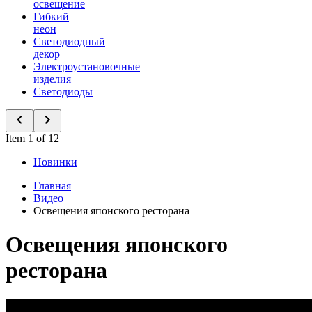
освещение
Гибкий
неон
Светодиодный
декор
Электроустановочные
изделия
Светодиоды
Item 1 of 12
Новинки
Главная
Видео
Освещения японского ресторана
Освещения японского
ресторана