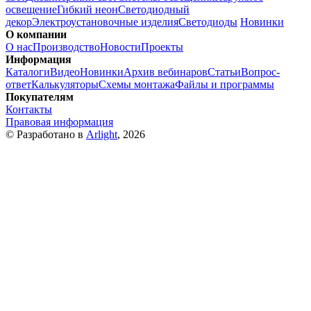
освещение
Гибкий неон
Светодиодный
декор
Электроустановочные изделия
Светодиоды
Новинки
О компании
О нас
Производство
Новости
Проекты
Информация
Каталоги
Видео
Новинки
Архив вебинаров
Статьи
Вопрос-
ответ
Калькуляторы
Схемы монтажа
Файлы и программы
Покупателям
Контакты
Правовая информация
© Разработано в
Arlight
, 2026