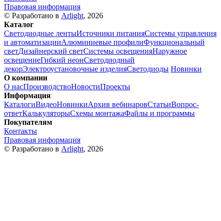
Правовая информация
© Разработано в
Arlight
, 2026
Каталог
Светодиодные ленты
Источники питания
Системы управления
и автоматизации
Алюминиевые профили
Функциональный
свет
Дизайнерский свет
Системы освещения
Наружное
освещение
Гибкий неон
Светодиодный
декор
Электроустановочные изделия
Светодиоды
Новинки
О компании
О нас
Производство
Новости
Проекты
Информация
Каталоги
Видео
Новинки
Архив вебинаров
Статьи
Вопрос-
ответ
Калькуляторы
Схемы монтажа
Файлы и программы
Покупателям
Контакты
Правовая информация
© Разработано в
Arlight
, 2026