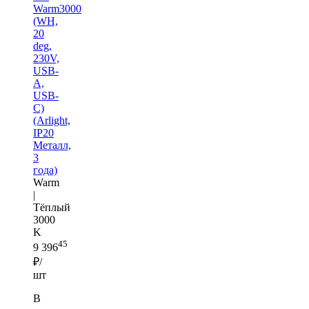
Warm3000
(WH,
20
deg,
230V,
USB-
A,
USB-
C)
(Arlight,
IP20
Металл,
3
года)
Warm
|
Тёплый
3000
K
45
9 396
₽/
шт
В