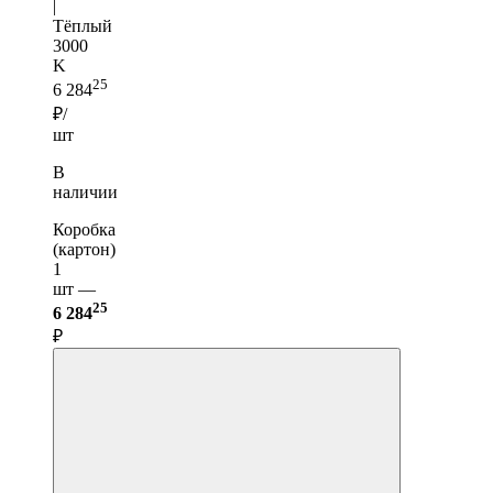
|
Тёплый
3000
K
25
6 284
₽/
шт
В
наличии
Коробка
(картон)
1
шт —
25
6 284
₽