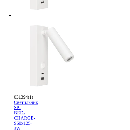
031394(1)
Светильник
SP-
BED-
CHARGE-
S60x125-
3W