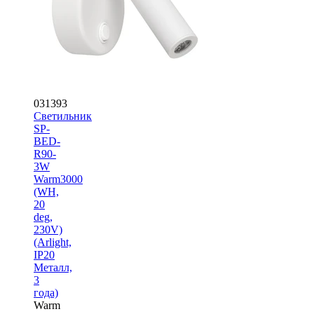
031393
Светильник
SP-
BED-
R90-
3W
Warm3000
(WH,
20
deg,
230V)
(Arlight,
IP20
Металл,
3
года)
Warm