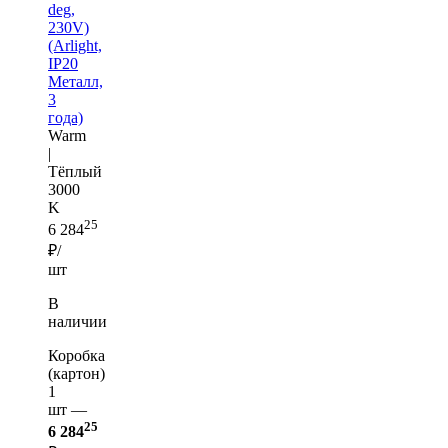
deg,
230V)
(Arlight,
IP20
Металл,
3
года)
Warm
|
Тёплый
3000
K
25
6 284
₽/
шт
В
наличии
Коробка
(картон)
1
шт —
25
6 284