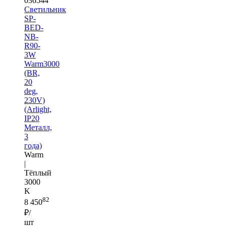
036544
Светильник
SP-
BED-
NB-
R90-
3W
Warm3000
(BR,
20
deg,
230V)
(Arlight,
IP20
Металл,
3
года)
Warm
|
Тёплый
3000
K
82
8 450
₽/
шт