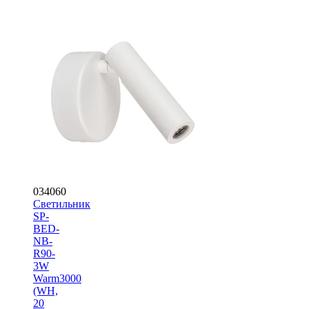
034060
Светильник
SP-
BED-
NB-
R90-
3W
Warm3000
(WH,
20