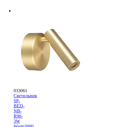
033061
Светильник
SP-
BED-
NB-
R90-
3W
Warm3000