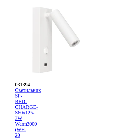
031394
Светильник
SP-
BED-
CHARGE-
S60x125-
3W
Warm3000
(WH,
20