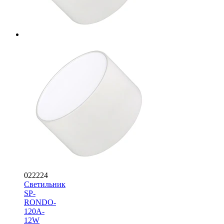
022224
Светильник
SP-
RONDO-
120A-
12W