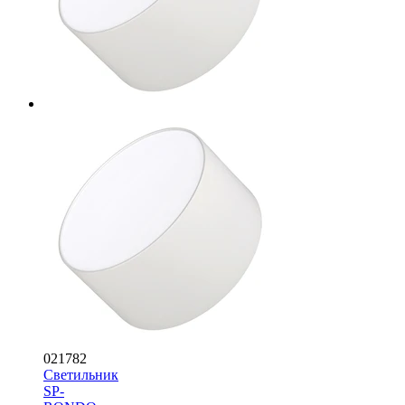
021782
Светильник
SP-