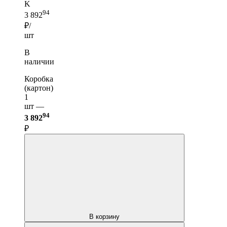
K
94
3 892
₽/
шт
В
наличии
Коробка
(картон)
1
шт —
94
3 892
₽
В корзину