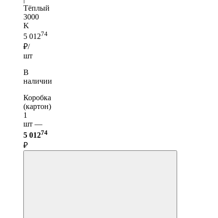
Тёплый
3000
K
74
5 012
₽/
шт
В
наличии
Коробка
(картон)
1
шт —
74
5 012
₽