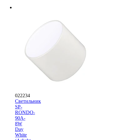
022234
Светильник
SP-
RONDO-
90A-
8W
Day
White