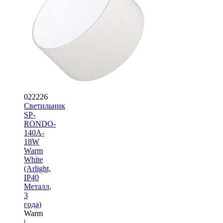
022226
Светильник
SP-
RONDO-
140A-
18W
Warm
White
(Arlight,
IP40
Металл,
3
года)
Warm
|