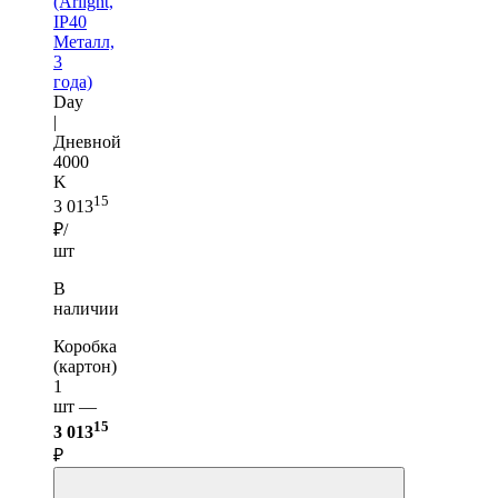
(Arlight,
IP40
Металл,
3
года)
Day
|
Дневной
4000
K
15
3 013
₽/
шт
В
наличии
Коробка
(картон)
1
шт —
15
3 013
₽