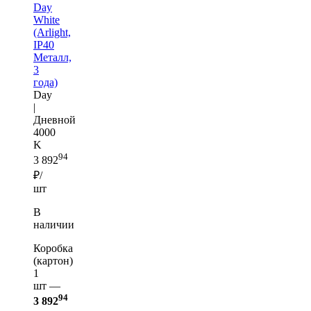
Day
White
(Arlight,
IP40
Металл,
3
года)
Day
|
Дневной
4000
K
94
3 892
₽/
шт
В
наличии
Коробка
(картон)
1
шт —
94
3 892