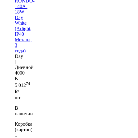
RONDO-
140A-
18W
Day
White
(Arlight,
IP40
Металл,
3
года)
Day
|
Дневной
4000
K
74
5 012
₽/
шт
В
наличии
Коробка
(картон)
1