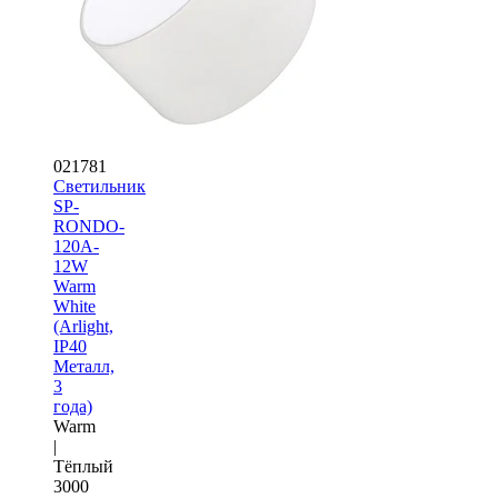
021781
Светильник
SP-
RONDO-
120A-
12W
Warm
White
(Arlight,
IP40
Металл,
3
года)
Warm
|
Тёплый
3000