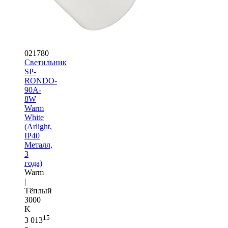
021780
Светильник
SP-
RONDO-
90A-
8W
Warm
White
(Arlight,
IP40
Металл,
3
года)
Warm
|
Тёплый
3000
K
15
3 013