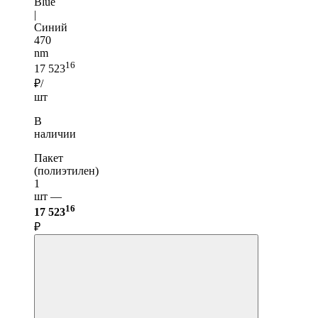
Blue
|
Синий
470
nm
16
17 523
₽/
шт
В
наличии
Пакет
(полиэтилен)
1
шт —
16
17 523
₽