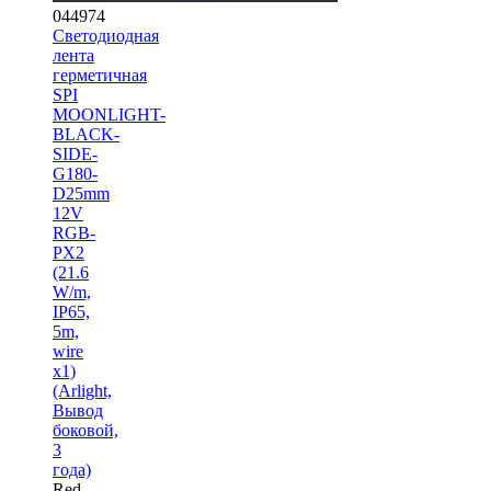
044974
Светодиодная
лента
герметичная
SPI
MOONLIGHT-
BLACK-
SIDE-
G180-
D25mm
12V
RGB-
PX2
(21.6
W/m,
IP65,
5m,
wire
x1)
(Arlight,
Вывод
боковой,
3
года)
Red