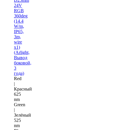
D25mm
24V
RGB
360deg
(14.4
W/m,
IP65,
3m,
wire
x1)
(Arlight,
Вывод
боковой,
3
года)
Red
|
Красный
625
nm
Green
|
Зелёный
525
nm