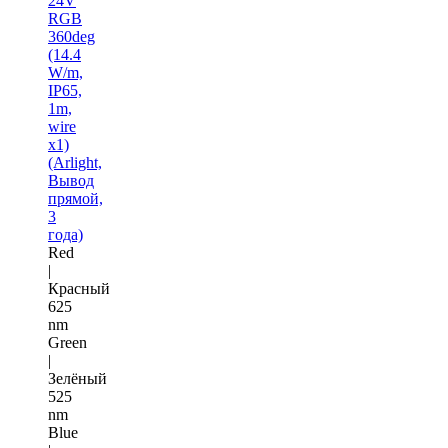
24V
RGB
360deg
(14.4
W/m,
IP65,
1m,
wire
x1)
(Arlight,
Вывод
прямой,
3
года)
Red
|
Красный
625
nm
Green
|
Зелёный
525
nm
Blue