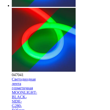
047041
Светодиодная
лента
герметичная
MOONLIGHT-
BLACK-
SIDE-
G280-