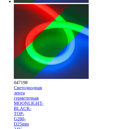
047198
Светодиодная
лента
герметичная
MOONLIGHT-
BLACK-
TOP-
G280-
D25mm