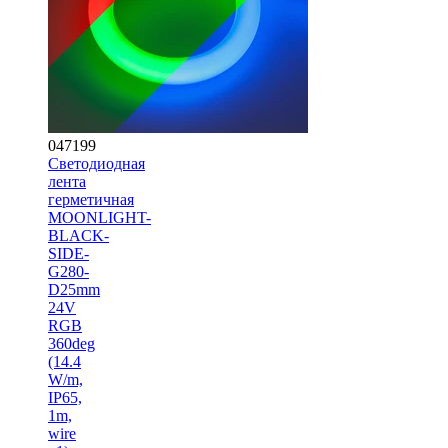
047199
Светодиодная
лента
герметичная
MOONLIGHT-
BLACK-
SIDE-
G280-
D25mm
24V
RGB
360deg
(14.4
W/m,
IP65,
1m,
wire