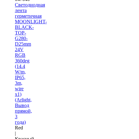
Светодиодная
лента
герметичная
MOONLIGHT-
BLACK-
TOP-
G280-
D25mm
24V
RGB
360deg
(14.4
W/m,
IP65,
3m,
wire
x1)
(Arlight,
Вывод
прямой,
3
года)
Red
|
Красный