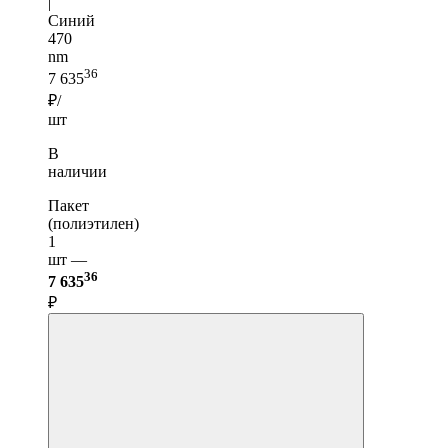
|
Синий
470
nm
36
7 635
₽/
шт
В
наличии
Пакет
(полиэтилен)
1
шт —
36
7 635
₽