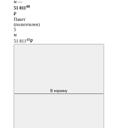
м —
40
51 811
₽
Пакет
(полиэтилен)
5
м
40
51 811
₽
В корзину