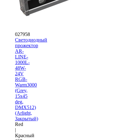
027958
Светодиодный
прожектор
AR-
LINE-
1000L-
48W-
24V
RGB-
Warm3000
(Grey,
15x45
deg,
DMX512)
(Arlight,
Закрытый)
Red
|
Красный