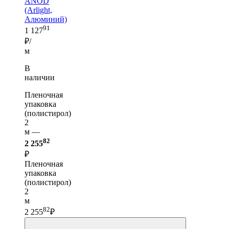
ANOD
(Arlight,
Алюминий)
91
1 127
₽/
м
В
наличии
Пленочная
упаковка
(полистирол)
2
м —
82
2 255
₽
Пленочная
упаковка
(полистирол)
2
м
82
2 255
₽