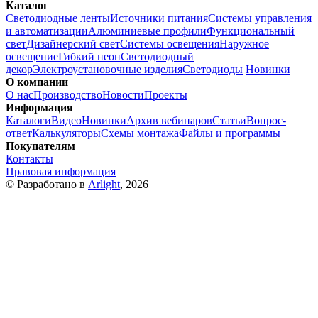
Каталог
Светодиодные ленты
Источники питания
Системы управления
и автоматизации
Алюминиевые профили
Функциональный
свет
Дизайнерский свет
Системы освещения
Наружное
освещение
Гибкий неон
Светодиодный
декор
Электроустановочные изделия
Светодиоды
Новинки
О компании
О нас
Производство
Новости
Проекты
Информация
Каталоги
Видео
Новинки
Архив вебинаров
Статьи
Вопрос-
ответ
Калькуляторы
Схемы монтажа
Файлы и программы
Покупателям
Контакты
Правовая информация
© Разработано в
Arlight
, 2026