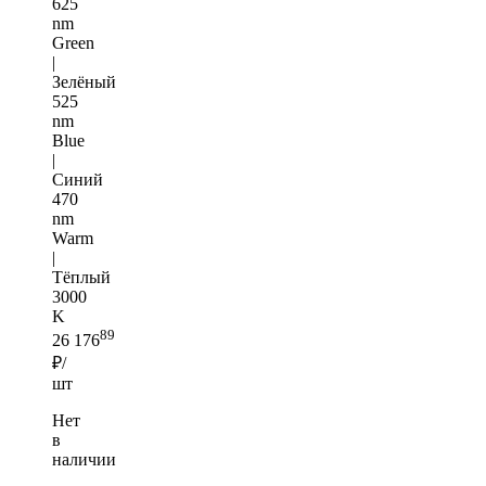
625
nm
Green
|
Зелёный
525
nm
Blue
|
Синий
470
nm
Warm
|
Тёплый
3000
K
89
26 176
₽/
шт
Нет
в
наличии