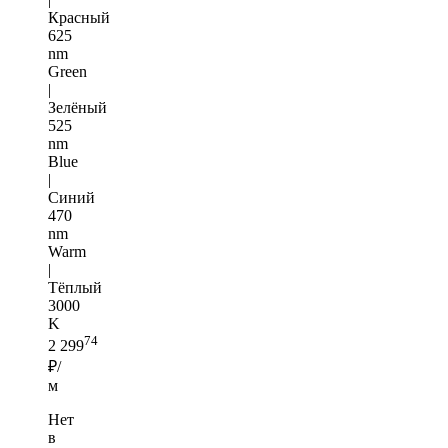
Красный
625
nm
Green
|
Зелёный
525
nm
Blue
|
Синий
470
nm
Warm
|
Тёплый
3000
K
74
2 299
₽/
м
Нет
в