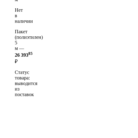
Нет
в
наличии
Пакет
(полиэтилен)
5
м —
85
26 393
₽
Статус
товара:
выводится
из
поставок