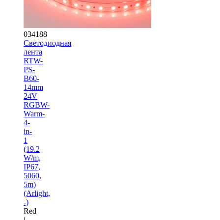
034188
Светодиодная
лента
RTW-
PS-
B60-
14mm
24V
RGBW-
Warm-
4-
in-
1
(19.2
W/m,
IP67,
5060,
5m)
(Arlight,
-)
Red
|