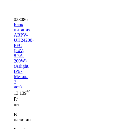
028086
Блок
питания
ARPV-
UH24200-
PFC
(24V,
8.3A,
200W)
(Arlight,
IP67
Металл,
7
лет)
69
13 139
₽/
шт
В
наличии