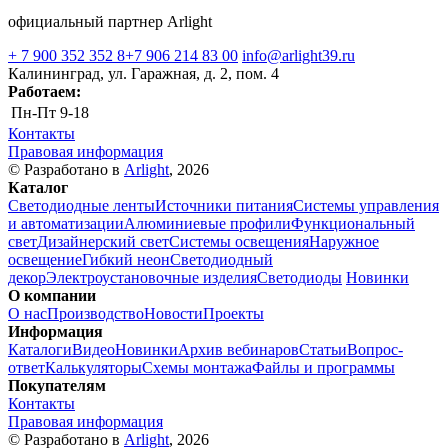
официальный партнер Arlight
+ 7 900 352 352 8
+7 906 214 83 00
info@arlight39.ru
Калининград, ул. Гаражная, д. 2, пом. 4
Работаем:
Пн-Пт
9-18
Контакты
Правовая информация
© Разработано в
Arlight
, 2026
Каталог
Светодиодные ленты
Источники питания
Системы управления
и автоматизации
Алюминиевые профили
Функциональный
свет
Дизайнерский свет
Системы освещения
Наружное
освещение
Гибкий неон
Светодиодный
декор
Электроустановочные изделия
Светодиоды
Новинки
О компании
О нас
Производство
Новости
Проекты
Информация
Каталоги
Видео
Новинки
Архив вебинаров
Статьи
Вопрос-
ответ
Калькуляторы
Схемы монтажа
Файлы и программы
Покупателям
Контакты
Правовая информация
© Разработано в
Arlight
, 2026