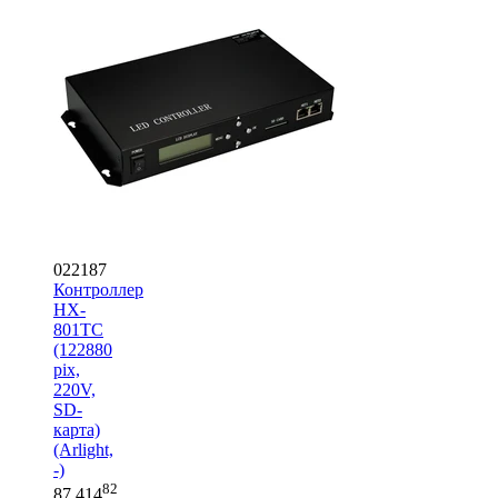
022187
Контроллер
HX-
801TC
(122880
pix,
220V,
SD-
карта)
(Arlight,
-)
82
87 414