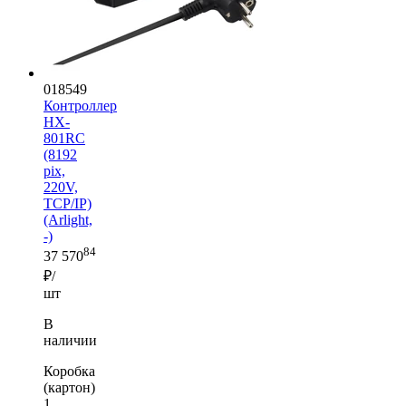
018549
Контроллер
HX-
801RC
(8192
pix,
220V,
TCP/IP)
(Arlight,
-)
84
37 570
₽/
шт
В
наличии
Коробка
(картон)
1