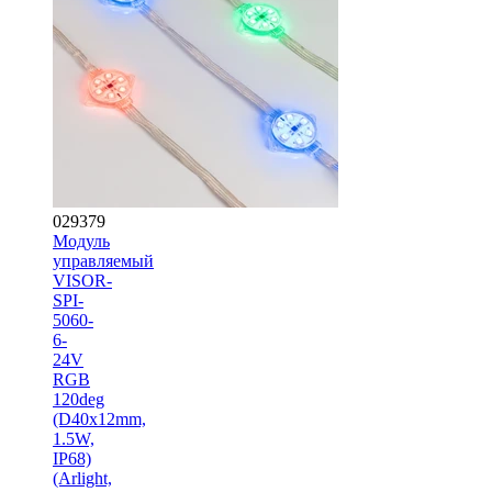
029379
Модуль
управляемый
VISOR-
SPI-
5060-
6-
24V
RGB
120deg
(D40x12mm,
1.5W,
IP68)
(Arlight,