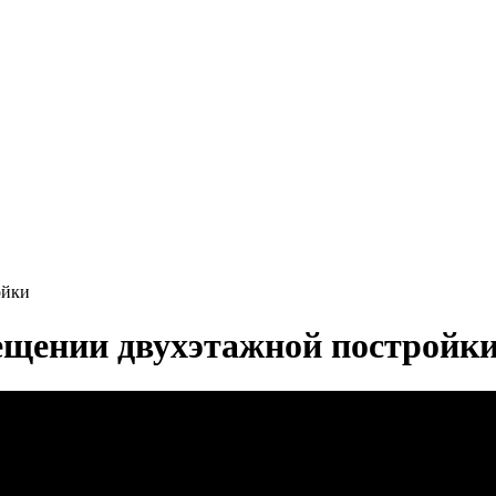
ойки
ещении двухэтажной постройк