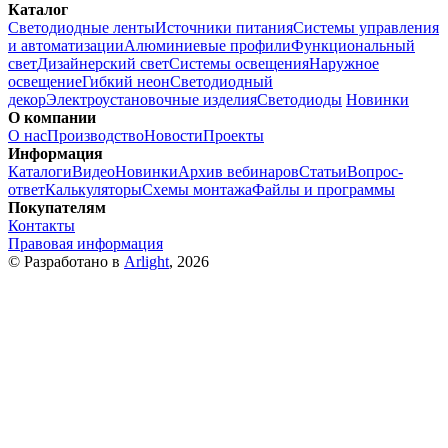
Каталог
Светодиодные ленты
Источники питания
Системы управления
и автоматизации
Алюминиевые профили
Функциональный
свет
Дизайнерский свет
Системы освещения
Наружное
освещение
Гибкий неон
Светодиодный
декор
Электроустановочные изделия
Светодиоды
Новинки
О компании
О нас
Производство
Новости
Проекты
Информация
Каталоги
Видео
Новинки
Архив вебинаров
Статьи
Вопрос-
ответ
Калькуляторы
Схемы монтажа
Файлы и программы
Покупателям
Контакты
Правовая информация
© Разработано в
Arlight
, 2026